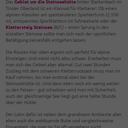
Das
hinter Starkenbach im
Gebiet um die Steinseehütte
Tiroler Oberland ist ein Kleinod für Kletterer: Ob einen
alpinen Klassiker am spektakulären Spiehlerturm (2.550
m), entspanntes Sportklettern im Schneekarle oder der
(B/C) – einen Sprung in den
Klettersteig Steinsee
eiskalten Steinsee sollte man sich nach der sportlichen
Betätigung keinesfalls entgehen lassen.
Die Routen hier oben eignen sich perfekt für alpine
Einsteiger, sind meist nicht allzu schwer. Erarbeiten muss
man sich das Gebiet aber allemal: Gut zwei Stunden
Zustieg mit dem schweren Kletterrucksack muss man im
Kauf nehmen, bis man erstmal oben bei der
Steinseehütte ist. Und dann eben noch ein wenig weiter
zu den Felsen – gut schwitzen wird man mit Sicherheit,
auch der gleichnamige See liegt gut eine halbe Stunde
über der Hütte.
Der Lohn dafür ist neben dem grandiosen Ambiente aber
eben auch die wohltuende Ruhe und vergleichsweise
Einsamkeit, die man im Tal oft vergebens sucht.