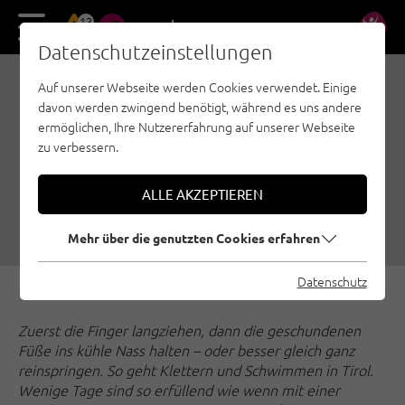
13
DE
EN
Datenschutzeinstellungen
Auf unserer Webseite werden Cookies verwendet. Einige
CLIMB & SWIM VOL. 1:
davon werden zwingend benötigt, während es uns andere
KLETTERN UND
ermöglichen, Ihre Nutzererfahrung auf unserer Webseite
zu verbessern.
SCHWIMMEN IN TIROL
28.06.2022
|
Erstellt von
Simon Schöpf
|
ALLE AKZEPTIEREN
Sportklettern, Tannheimer Tal, Steinberge, Tiroler Zugspitz Arena,
Achensee
Mehr über die genutzten Cookies erfahren
Datenschutz
Zuerst die Finger langziehen, dann die geschundenen
Füße ins kühle Nass halten – oder besser gleich ganz
reinspringen. So geht Klettern und Schwimmen in Tirol.
Wenige Tage sind so erfüllend wie wenn mit einer