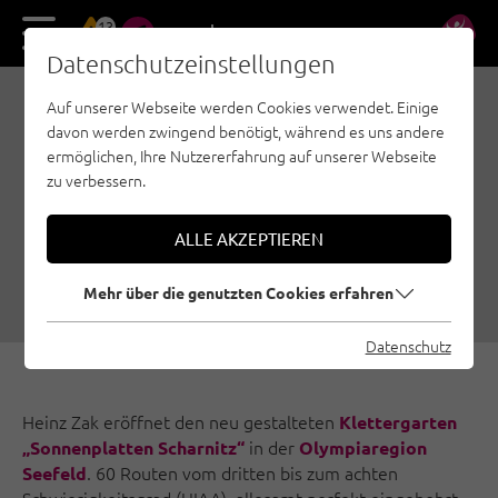
13
DE
EN
Datenschutzeinstellungen
Auf unserer Webseite werden Cookies verwendet. Einige
NEU: DER
davon werden zwingend benötigt, während es uns andere
KLETTERGARTEN
ermöglichen, Ihre Nutzererfahrung auf unserer Webseite
zu verbessern.
SONNENPLATTEN
SCHARNITZ
ALLE AKZEPTIEREN
25.09.2019
|
Erstellt von
Susa Schreiner
|
Familienklettern, Region Seefeld - Tirols Hochplateau, Sportklettern
Mehr über die genutzten Cookies erfahren
Datenschutz
Heinz Zak eröffnet den neu gestalteten
Klettergarten
in der
„Sonnenplatten Scharnitz“
Olympiaregion
. 60 Routen vom dritten bis zum achten
Seefeld