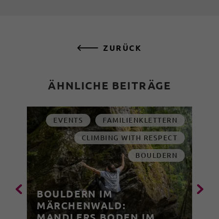
ZURÜCK
ÄHNLICHE BEITRÄGE
EVENTS
FAMILIENKLETTERN
CLIMBING WITH RESPECT
BOULDERN
BOULDERN IM
MÄRCHENWALD:
MANDLERS BODEN IM