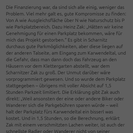
Die Finanzierung war, da sind sich alle einig, weniger das
Problem. Viel mehr galt es, gute Kompromisse zu finden:
Von A wie Ausgleichsfläche über N wie Naturschutz bis P
wie Parkplatzbereich. Dazu Heinz Zak: „Hätten wir keine
Genehmigung für einen Parkplatz bekommen, wäre für
mich das Projekt gestorben.“ Es gibt in Scharnitz
durchaus gute Parkmöglichkeiten, aber diese liegen auf
der anderen Talseite, am Eingang zum Karwendeltal, und
die Gefahr, dass man dann doch das Fahrzeug an den
Häusern vor dem Klettergarten abstellt, war dem
Scharnitzer Zak zu groß. Der Unmut darüber wäre
vorprogrammiert gewesen. Und so wurde dem Parkplatz
stattgegeben – übrigens mit voller Absicht auf 1,5
Stunden Parkzeit limitiert. Die Erklärung gibt Zak auch
direkt: „Weil ansonsten der eine oder andere Biker oder
Wanderer sich die Parkgebühren sparen würde – weil
halt der Parkplatz fürs Karwendeltal ein bisserl was
kostet. Und in 1,5 Stunden, so die Berechnung, erklärt
Zak mit einem verschmitzten Lachen weiter, ist auch der
schnellste Radler oder Wanderer nicht von seiner