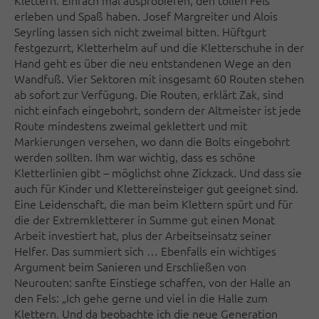
Klettern. Einfach mal ausprobieren, den tollen Fels
erleben und Spaß haben. Josef Margreiter und Alois
Seyrling lassen sich nicht zweimal bitten. Hüftgurt
festgezurrt, Kletterhelm auf und die Kletterschuhe in der
Hand geht es über die neu entstandenen Wege an den
Wandfuß. Vier Sektoren mit insgesamt 60 Routen stehen
ab sofort zur Verfügung. Die Routen, erklärt Zak, sind
nicht einfach eingebohrt, sondern der Altmeister ist jede
Route mindestens zweimal geklettert und mit
Markierungen versehen, wo dann die Bolts eingebohrt
werden sollten. Ihm war wichtig, dass es schöne
Kletterlinien gibt – möglichst ohne Zickzack. Und dass sie
auch für Kinder und Klettereinsteiger gut geeignet sind.
Eine Leidenschaft, die man beim Klettern spürt und für
die der Extremkletterer in Summe gut einen Monat
Arbeit investiert hat, plus der Arbeitseinsatz seiner
Helfer. Das summiert sich … Ebenfalls ein wichtiges
Argument beim Sanieren und Erschließen von
Neurouten: sanfte Einstiege schaffen, von der Halle an
den Fels: „Ich gehe gerne und viel in die Halle zum
Klettern. Und da beobachte ich die neue Generation