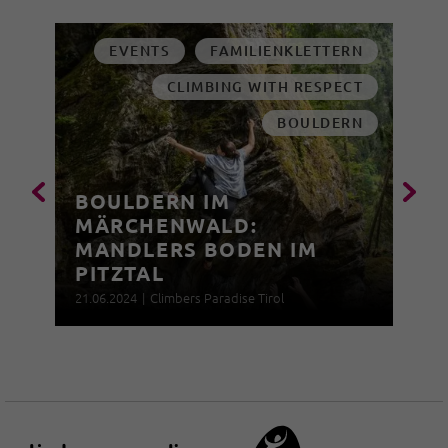
EVENTS
FAMILIENKLETTERN
CLIMBING WITH RESPECT
BOULDERN
BOULDERN IM
MÄRCHENWALD:
MANDLERS BODEN IM
PITZTAL
21.06.2024
|
Climbers Paradise Tirol