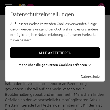
13
DE
EN
Datenschutzeinstellungen
Auf unserer Webseite werden Cookies verwendet. Einige
BOULDERN MIT DER
davon werden zwingend benötigt, während es uns andere
FAMILIE
ermöglichen, Ihre Nutzererfahrung auf unserer Webseite
zu verbessern.
19.07.2018
|
Erstellt von
Matthias Bader
|
Familienklettern, Bouldern, Paznaun - Ischgl
ALLE AKZEPTIEREN
Mehr über die genutzten Cookies erfahren
Datenschutz
Bouldern, das Klettern an Felsblöcken in Absprunghöhe,
hat in den letzten Jahren enorm an Bedeutung
gewonnen. Überall auf der Welt werden neue
Boulderhallen gebaut und immer mehr Menschen finden
Gefallen an der wahrscheinlich ursprünglichsten Art zu
Klettern. Gerade für kletternde Familien mit Kindern ist