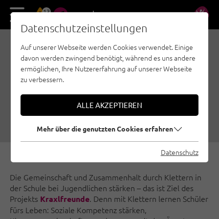
13
DE
EN
Datenschutzeinstellungen
Auf unserer Webseite werden Cookies verwendet. Einige
LUKAS KNAPP LÄSST
davon werden zwingend benötigt, während es uns andere
KINDERAUGEN DER
ermöglichen, Ihre Nutzererfahrung auf unserer Webseite
zu verbessern.
KRAXLFREUNDE
STRAHLEN
ALLE AKZEPTIEREN
02.07.2018
|
Erstellt von
Stefanie Knoll
|
Familienklettern, Allgemein
Mehr über die genutzten Cookies erfahren
Datenschutz
Die Gemeinschaft und Zusammenhalt durch Klettern in
der Schule bei Jugendlichen stärken – das ist Ziel des
Projekts
. Denn mit Klettern lernen Schüler
Kraxlfreunde
fürs Leben: Soziale Kompetenz stärken,