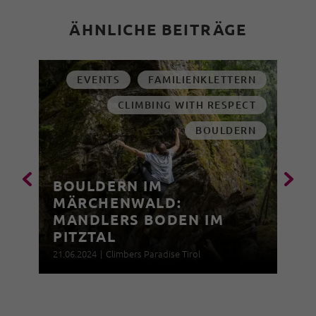
ÄHNLICHE BEITRÄGE
EVENTS
FAMILIENKLETTERN
CLIMBING WITH RESPECT
BOULDERN
BOULDERN IM
MÄRCHENWALD:
MANDLERS BODEN IM
PITZTAL
21.06.2024
|
Climbers Paradise Tirol