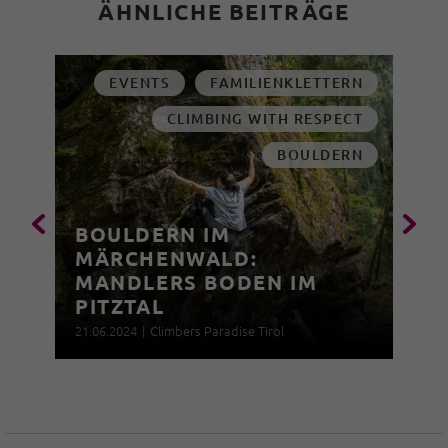
ÄHNLICHE BEITRÄGE
EVENTS
FAMILIENKLETTERN
CLIMBING WITH RESPECT
BOULDERN
BOULDERN IM
MÄRCHENWALD:
MANDLERS BODEN IM
PITZTAL
21.06.2024
|
Climbers Paradise Tirol