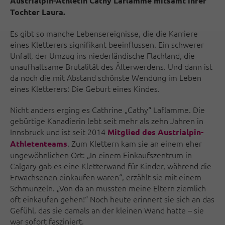
Austrialpin-Athletin Cathy Laflamme mitsamt ihrer
Tochter Laura.
Es gibt so manche Lebensereignisse, die die Karriere
eines Kletterers signifikant beeinflussen. Ein schwerer
Unfall, der Umzug ins niederländische Flachland, die
unaufhaltsame Brutalität des Älterwerdens. Und dann ist
da noch die mit Abstand schönste Wendung im Leben
eines Kletterers: Die Geburt eines Kindes.
Nicht anders erging es Cathrine „Cathy“ Laflamme. Die
gebürtige Kanadierin lebt seit mehr als zehn Jahren in
Innsbruck und ist seit 2014
Mitglied des Austrialpin-
. Zum Klettern kam sie an einem eher
Athletenteams
ungewöhnlichen Ort: „In einem Einkaufszentrum in
Calgary gab es eine Kletterwand für Kinder, während die
Erwachsenen einkaufen waren“, erzählt sie mit einem
Schmunzeln. „Von da an mussten meine Eltern ziemlich
oft einkaufen gehen!“ Noch heute erinnert sie sich an das
Gefühl, das sie damals an der kleinen Wand hatte – sie
war sofort fasziniert.