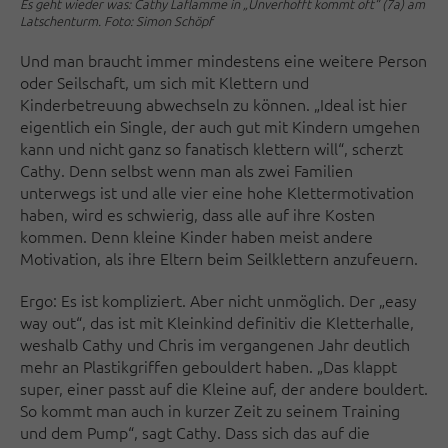
Es geht wieder was: Cathy Laflamme in „Unverhofft kommt oft“ (7a) am
Latschenturm. Foto: Simon Schöpf
Und man braucht immer mindestens eine weitere Person
oder Seilschaft, um sich mit Klettern und
Kinderbetreuung abwechseln zu können. „Ideal ist hier
eigentlich ein Single, der auch gut mit Kindern umgehen
kann und nicht ganz so fanatisch klettern will“, scherzt
Cathy. Denn selbst wenn man als zwei Familien
unterwegs ist und alle vier eine hohe Klettermotivation
haben, wird es schwierig, dass alle auf ihre Kosten
kommen. Denn kleine Kinder haben meist andere
Motivation, als ihre Eltern beim Seilklettern anzufeuern.
Ergo: Es ist kompliziert. Aber nicht unmöglich. Der „easy
way out“, das ist mit Kleinkind definitiv die Kletterhalle,
weshalb Cathy und Chris im vergangenen Jahr deutlich
mehr an Plastikgriffen gebouldert haben. „Das klappt
super, einer passt auf die Kleine auf, der andere bouldert.
So kommt man auch in kurzer Zeit zu seinem Training
und dem Pump“, sagt Cathy. Dass sich das auf die