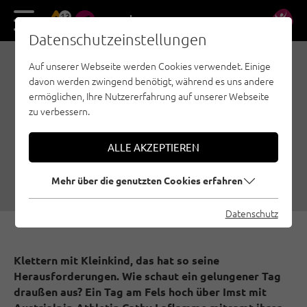
13
DE
EN
Datenschutzeinstellungen
Auf unserer Webseite werden Cookies verwendet. Einige
KLETTERN MIT
davon werden zwingend benötigt, während es uns andere
KLEINKIND:
ermöglichen, Ihre Nutzererfahrung auf unserer Webseite
zu verbessern.
UNVERHOFFT KOMMT
OFT
ALLE AKZEPTIEREN
25.09.2023
|
Erstellt von
Simon Schöpf
|
Familienklettern, Outdoorregion Imst
Mehr über die genutzten Cookies erfahren
Datenschutz
Klettern mit Kleinkind, das hat so seine
Herausforderungen. Wie schaut ein gelungener Tag
draußen aus? Ein Tag am Fels hoch über Imst mit