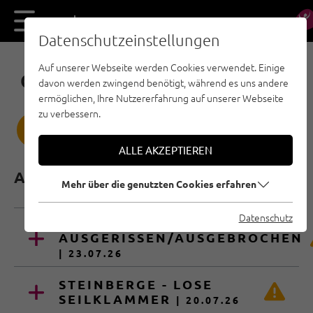
DE
EN
Datenschutzeinstellungen
Auf unserer Webseite werden Cookies verwendet. Einige
GEFAHRENMELDESTELLE
davon werden zwingend benötigt, während es uns andere
ermöglichen, Ihre Nutzererfahrung auf unserer Webseite
zu verbessern.
NEUE GEFAHRENSTELLE MELDEN
ALLE AKZEPTIEREN
AKTUELLE GEFAHRENMELDUNG
Mehr über die genutzten Cookies erfahren
Datenschutz
STEINBERGE - HAKEN
AUSGERISSEN/AUSGEBROCHEN
| 23.07.26
STEINBERGE - LOSE
SEILKLAMMER
| 20.07.26