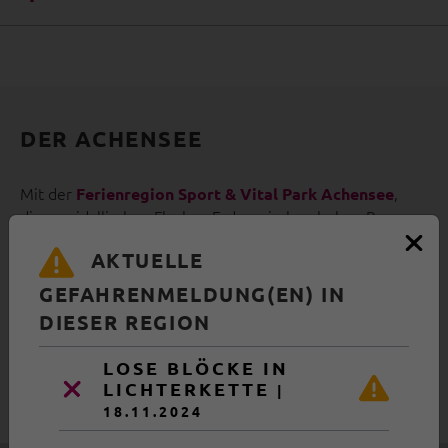
DER ACHENSEE
Mit der
,
Ferienregion Sport & Vital Park Achensee
diesem idyllischen Flecken Erde zwischen hohen Bergen
und dem größten See Tirols, liegt euch eines der
AKTUELLE
schönsten Urlaubs- und Ausflugsgebiete in den Alpen zu
Füßen. Das Herzstück der Ferienregion ist natürlich der
GEFAHRENMELDUNG(EN) IN
Achensee, an dessen Ufern die drei Orte Achenkirch,
DIESER REGION
Maurach und Pertisau liegen. Etwas versteckt im
Rofangebirge ist die kleine Gemeinde Steinberg in Tirol
LOSE BLÖCKE IN
zu finden. Der Ort Wiesing im Inntal präsentiert sich
LICHTERKETTE
|
quasi als das südliche Eingangstor zur Region Achensee.
18.11.2024