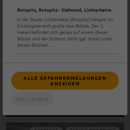
Rotspitz, Rotspitz - Südwand, Lichterkette
ACHENSEE
MEHRSEILLÄNGEN
In der Route Lichterkette (Rotspitz) hängen im
Einstiegsbereich große lose Blöcke. Der 2.
STEINBERGE
TANNHEIMER TAL
Haken befindet sich genau auf einem dieser
Blöcke und der Sicherer steht ggf. direkt unter
diesen Blöcken.
ALLE GEFAHRENMELDUNGEN
ANZEIGEN
3 BELIEBTE MEHRSEILLÄNGEN-
SCHLIESSEN
GEBIETE FÜR DEN HERBST
22.09.2025
|
Susa Schreiner