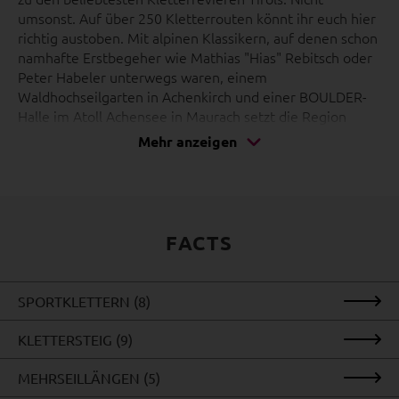
umsonst. Auf über 250 Kletterrouten könnt ihr euch hier
richtig austoben. Mit alpinen Klassikern, auf denen schon
namhafte Erstbegeher wie Mathias "Hias" Rebitsch oder
Peter Habeler unterwegs waren, einem
Waldhochseilgarten in Achenkirch und einer BOULDER-
Halle im Atoll Achensee in Maurach setzt die Region
Achensee hohe Maßstäbe im Klettersport. Die
Mehr anzeigen
Schwierigkeitsgrade im Achenseer Kletterangebot
reichen von 3 bis 8c+.
FACTS
SPORTKLETTERN (8)
KLETTERSTEIG (9)
MEHRSEILLÄNGEN (5)