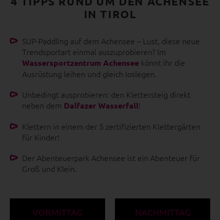
4 TIPPS RUND UM DEN ACHENSEE
IN TIROL
SUP-Paddling auf dem Achensee – Lust, diese neue
Trendsportart einmal auszuprobieren? Im
könnt ihr die
Wassersportzentrum Achensee
Ausrüstung leihen und gleich loslegen.
Unbedingt ausprobieren: den Klettersteig direkt
neben dem
!
Dalfazer Wasserfall
Klettern in einem der 5 zertifizierten Klettergärten
für Kinder!
Der Abenteuerpark Achensee ist ein Abenteuer für
Groß und Klein.
VORMITTAG
NACHMITTAG