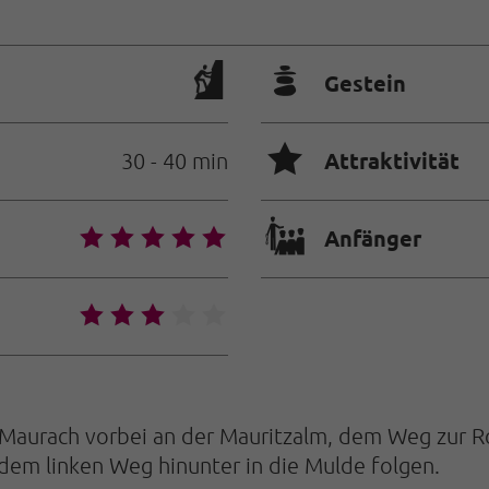
🞾
Gestein
🞙
Attraktivität
30 - 40 min
🐡
🞙
🞙
🞙
🞙
🞙
Anfänger
🞙
🞙
🞙
🞙
🞙
 Maurach vorbei an der Mauritzalm, dem Weg zur R
dem linken Weg hinunter in die Mulde folgen.