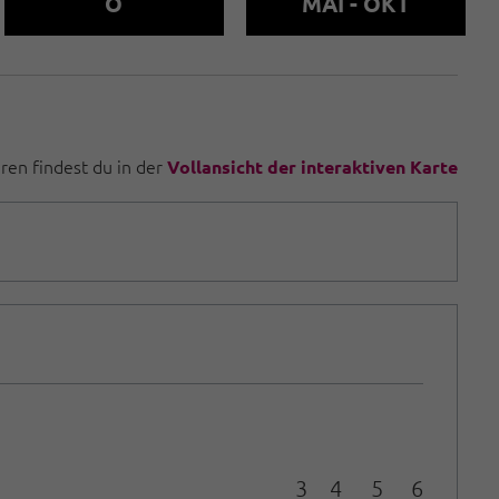
O
MAI - OKT
uren findest du in der
Vollansicht der interaktiven Karte
3
4
5
6