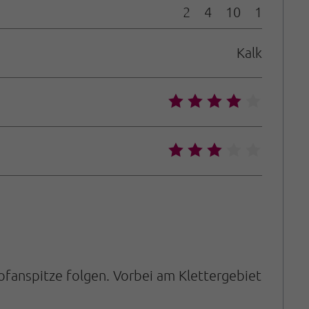
2
4
10
1
Kalk
🞙
🞙
🞙
🞙
🞙
🞙
🞙
🞙
🞙
🞙
ofanspitze folgen. Vorbei am Klettergebiet