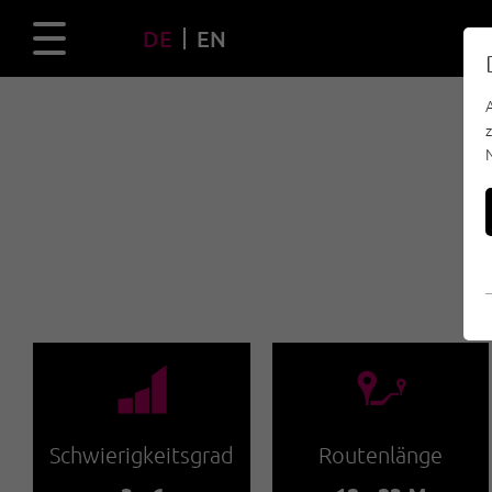
DE
EN
🞽
🔹
Schwierigkeitsgrad
Routenlänge