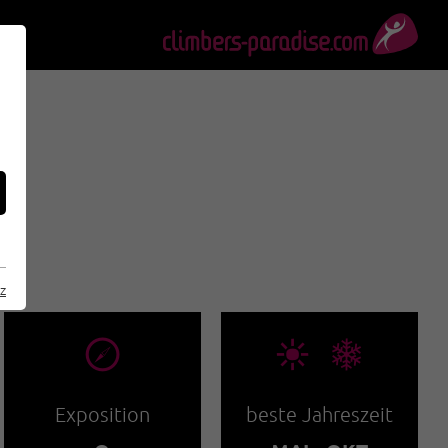
z
🞂
🞀🖈
Exposition
beste Jahreszeit