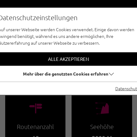
Datenschutzeinstellungen
Auf unserer Webseite werden Cookies verwendet. Einige davon werden
zwingend benötigt, während es uns andere ermöglichen, Ihre
Nutzererfahrung auf unserer Webseite zu verbessern.
SPORTKLETTERN - ACHENSEE
GRUBAPLATTE
ALLE AKZEPTIEREN
Mehr über die genutzten Cookies erfahren
🅟
Familienfreundlich
Datenschut
🍫
🞱
Routenanzahl
Seehöhe