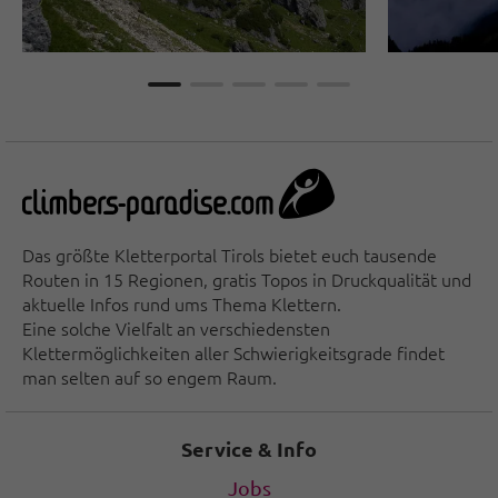
das Pitztal bis in die Steinberge – sind eine einzige, große
Spielwiese für Kletterer und all jene, die es noch werden
wollen. Auf den Bergen Tirols ist man dem Himmel ganz
nah – einmalige Aussichten und unvergessliche
Naturerlebnisse inklusive.
Das größte Kletterportal Tirols bietet euch tausende
Routen in 15 Regionen, gratis Topos in Druckqualität und
aktuelle Infos rund ums Thema Klettern.
Eine solche Vielfalt an verschiedensten
Klettermöglichkeiten aller Schwierigkeitsgrade findet
man selten auf so engem Raum.
Service & Info
Jobs