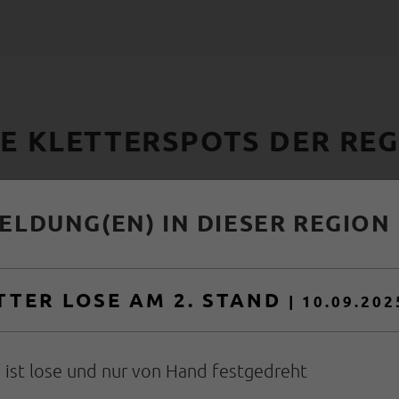
E KLETTERSPOTS DER RE
RN
LDUNG(EN) IN DIESER REGION
TER LOSE AM 2. STAND
|
10.09.202
 ist lose und nur von Hand festgedreht