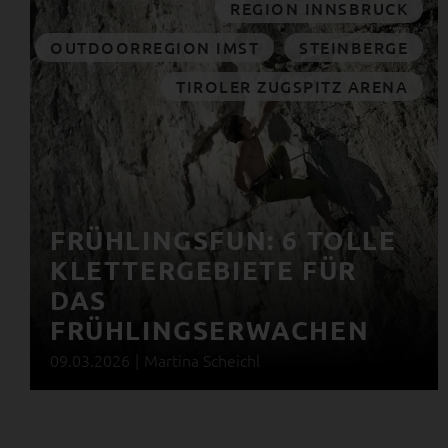
REGION INNSBRUCK
OUTDOORREGION IMST
STEINBERGE
TIROLER ZUGSPITZ ARENA
FRÜHLINGSFUN: 6 TOLLE
KLETTERGEBIETE FÜR
DAS
FRÜHLINGSERWACHEN
09.03.2026
|
Martina Scheichl