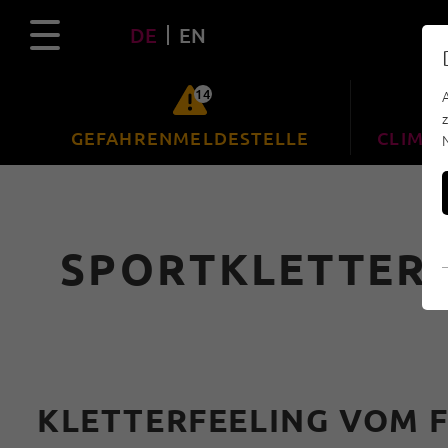
DE
EN
14
GEFAHRENMELDESTELLE
CLIMBF
SPORTKLETTERN
KLETTERFEELING VOM 