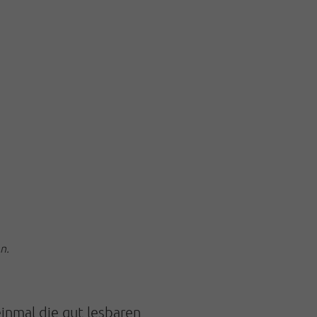
n.
einmal die gut lesbaren