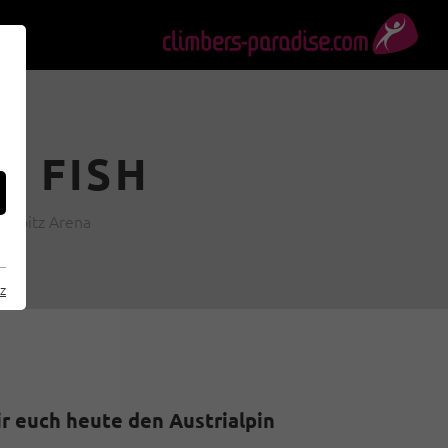
N FISH
ugspitz Arena
z
 euch heute den Austrialpin