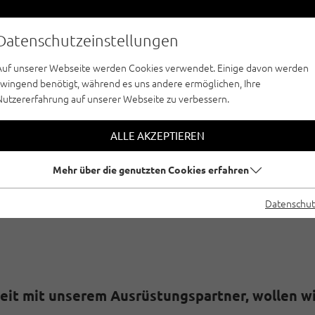
Datenschutzeinstellungen
Auf unserer Webseite werden Cookies verwendet. Einige davon werden
zwingend benötigt, während es uns andere ermöglichen, Ihre
Nutzererfahrung auf unserer Webseite zu verbessern.
STEST AUSTRIALPI
ALLE AKZEPTIEREN
Erstellt von
Climbers Paradise Tirol
|
Tannheimer Tal, Tiroler Z
Mehr über die genutzten Cookies erfahren
Datenschut
t mit unserem Ausrüstungspartner, wollen wir