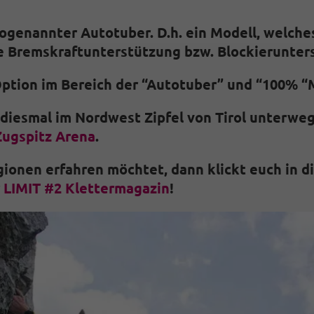
sogenannter Autotuber. D.h. ein Modell, welche
he Bremskraftunterstützung bzw. Blockierunter
 Option im Bereich der “Autotuber” und “100% “
 diesmal im Nordwest Zipfel von Tirol unterwe
Zugspitz Arena
.
ionen erfahren möchtet, dann klickt euch in di
r
LIMIT #2 Klettermagazin
!