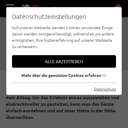
13
DE
EN
Datenschutzeinstellungen
Auf unserer Webseite werden Cookies verwendet. Einige
4 TIPPS FÜR KLETTERN &
davon werden zwingend benötigt, während es uns andere
HÜTTENÜBERNACHTUNG
ermöglichen, Ihre Nutzererfahrung auf unserer Webseite
zu verbessern.
11.06.2023
|
Erstellt von
Matthias Bader
|
Achensee, Region Innsbruck, Sportklettern
ALLE AKZEPTIEREN
Mehr über die genutzten Cookies erfahren
Datenschutz
Klettern ist für viele die kleine schnelle Flucht aus
dem Alltag. Um das Erlebnis etwas auszuweiten und
eindrucksvoller zu gestalten, kann man das Ganze
einfach ausdehnen und auf einer Hütte in der Nähe
übernachten.