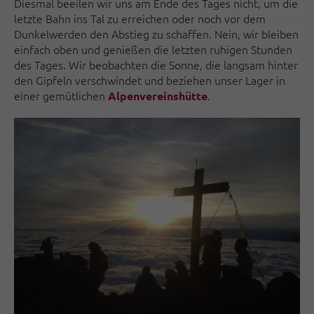
Diesmal beeilen wir uns am Ende des Tages nicht, um die
letzte Bahn ins Tal zu erreichen oder noch vor dem
Dunkelwerden den Abstieg zu schaffen. Nein, wir bleiben
einfach oben und genießen die letzten ruhigen Stunden
des Tages. Wir beobachten die Sonne, die langsam hinter
den Gipfeln verschwindet und beziehen unser Lager in
einer gemütlichen
.
Alpenvereinshütte