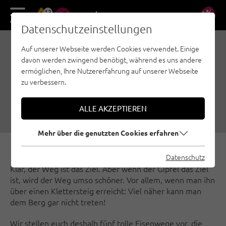
13
DE
EN
Datenschutzeinstellungen
Auf unserer Webseite werden Cookies verwendet. Einige
5 KLETTERSTEIGE MIT
davon werden zwingend benötigt, während es uns andere
TOLLEN GIPFELZIELEN
ermöglichen, Ihre Nutzererfahrung auf unserer Webseite
zu verbessern.
03.06.2023
|
Erstellt von
Simon Schöpf
|
Klettersteige, Wilder Kaiser, Nauders - Tiroler Oberland - Kaunertal,
ALLE AKZEPTIEREN
Steinberge, Achensee
Mehr über die genutzten Cookies erfahren
Datenschutz
Klar, der Weg ist das Ziel. Aber wenn der Gipfel das Ziel
ist, wird der Weg umso schöner. Vor allem, wenn man ihn
über einen Klettersteig erreicht: Viel näher kann man
dem Berg gar nicht treten!
Wir stellen euch deshalb fünf tolle Eisenwege vor, die