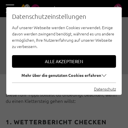
17
DE
EN
Datenschutzeinstellungen
Auf unserer Webseite werden Cookies verwendet. Einige
FÜNF WICHTIGE TIPPS
davon werden zwingend benötigt, während es uns andere
ZUM GEHEN VON
ermöglichen, Ihre Nutzererfahrung auf unserer Webseite
zu verbessern.
KLETTERSTEIGEN
23.07.2018
|
Erstellt von
Matthias Bader
|
Klettersteige, Allgemein
ALLE AKZEPTIEREN
Mehr über die genutzten Cookies erfahren
Datenschutz
Diese fünf Tipps solltest du unbedingt beachten, wenn
du einen Klettersteig gehen willst:
1. WETTERBERICHT CHECKEN