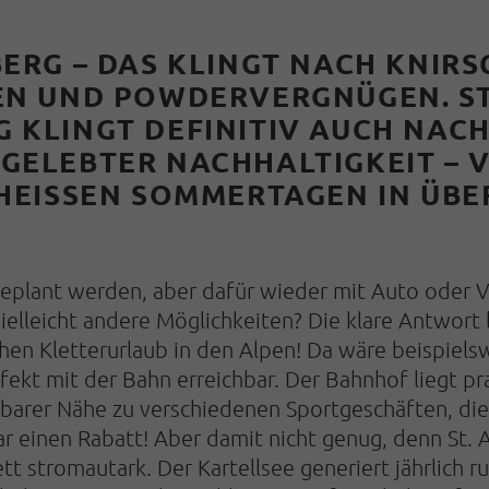
BERG – DAS KLINGT NACH KNIR
EN UND POWDERVERGNÜGEN. STI
KLINGT DEFINITIV AUCH NACH 
ELEBTER NACHHALTIGKEIT – VE
HEISSEN SOMMERTAGEN IN ÜBERW
 geplant werden, aber dafür wieder mit Auto oder V
ielleicht andere Möglichkeiten? Die klare Antwort l
hen Kletterurlaub in den Alpen! Da wäre beispiels
fekt mit der Bahn erreichbar. Der Bahnhof liegt p
barer Nähe zu verschiedenen Sportgeschäften, die 
r einen Rabatt! Aber damit nicht genug, denn St.
tt stromautark. Der Kartellsee generiert jährlich r