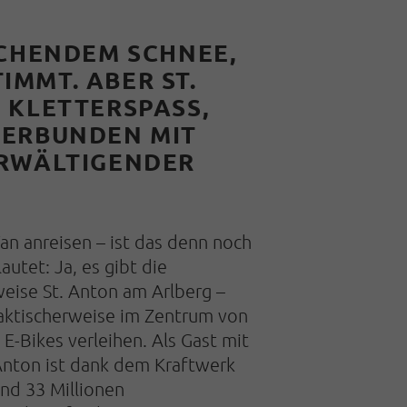
SCHENDEM SCHNEE,
MMT. ABER ST.
KLETTERSPASS, H
RBUNDEN MIT F
ÄLTIGENDER BE
an anreisen – ist das denn noch
autet: Ja, es gibt die
weise St. Anton am Arlberg –
raktischerweise im Zentrum von
E-Bikes verleihen. Als Gast mit
 Anton ist dank dem Kraftwerk
und 33 Millionen