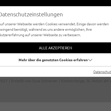
Datenschutzeinstellungen
Auf unserer Webseite werden Cookies verwendet. Einige davon werden
zwingend benötigt, während es uns andere ermöglichen, Ihre
Nutzererfahrung auf unserer Webseite zu verbessern.
TON AM ARLBERG: K
ALLE AKZEPTIEREN
 KNÖDEL-PARADIES
Mehr über die genutzten Cookies erfahren
SCHÜTZER
Datenschut
2021
|
Erstellt von
Susa Schreiner
|
Klettersteige, St. Anton am 