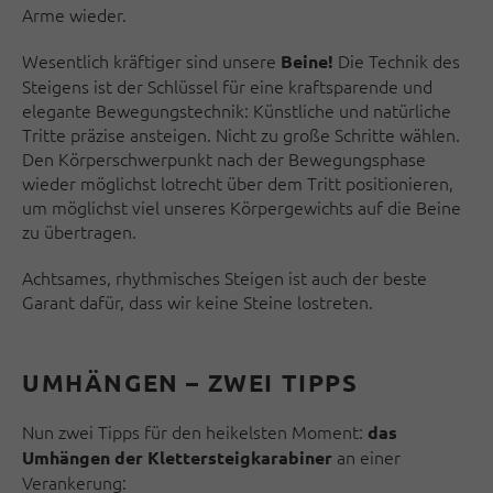
Arme wieder.
Wesent­lich kräftiger sind unsere
Die Technik des
Beine!
Steigens ist der Schlüssel für eine kraftsparende und
elegante Bewegungstechnik: Künstliche und natürliche
Tritte präzise an­stei­gen. Nicht zu große Schritte wählen.
Den Kör­per­­schwer­punkt nach der Bewe­gungs­phase
wieder möglichst lotrecht über dem Tritt posi­tionieren,
um möglichst viel unseres Kör­per­ge­wichts auf die Beine
zu übertragen.
Achtsames, rhythmisches Steigen ist auch der beste
Garant dafür, dass wir keine Steine los­treten.
UMHÄNGEN – ZWEI TIPPS
Nun zwei Tipps für den heikelsten Moment:
das
an einer
Umhängen der Klettersteigkarabiner
Verankerung: