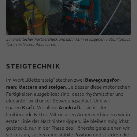
Ein ordentlicher Partnercheck und dann kann es losgehen, Foto: Alpsolut,
Österreichischer Alpenverein
STEIGTECHNIK
Im Wort „Klettersteig“ stecken zwei
Bewegungs­for­
:
. Je besser diese mo­to­ri­schen
men
klettern und steigen
Fertigkeiten ausgebildet sind, desto rhythmischer und
eleganter wird unser Bewe­gungsablauf. Und wir
sparen
. Vor allem
– sie ist der
Kraft
Arm­kraft
limitierende Faktor. Mit unseren Armen verhindern wir in
erster Linie das Nachhintenkippen. Sie bleiben möglichst
gestreckt, nur in der Phase des Höher­steigens ziehen wir
sie kurz an, suchen eine stabile Position und strecken die