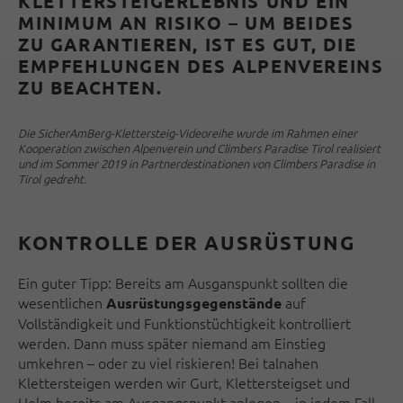
KLETTERSTEIGERLEBNIS UND EIN
MINIMUM AN RISIKO – UM BEIDES
ZU GARANTIEREN, IST ES GUT, DIE
EMP­FEHLUNGEN DES ALPENVEREINS
ZU BEACHTEN.
Die SicherAmBerg-Klettersteig-Videoreihe wurde im Rahmen einer
Kooperation zwischen Alpenverein und Climbers Paradise Tirol realisiert
und im Sommer 2019 in Partnerdestinationen von Climbers Paradise in
Tirol gedreht.
KONTROLLE DER AUSRÜSTUNG
Ein guter Tipp: Bereits am Ausganspunkt sollten die
wesentlichen
auf
Aus­rüs­tungsgegen­stände
Vollständigkeit und Funktionstüchtigkeit kontrolliert
werden. Dann muss später niemand am Einstieg
umkehren – oder zu viel riskieren! Bei talnahen
Klettersteigen wer­den wir Gurt, Klettersteigset und
Helm bereits am Ausgangs­punkt anlegen – in jedem Fall