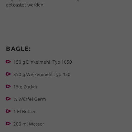
getoastet werden.
BAGLE:
150 g Dinkelmehl Typ 1050
350 g Weizenmehl Typ 450
15 g Zucker
½ Würfel Germ
1 El Butter
200 ml Wasser