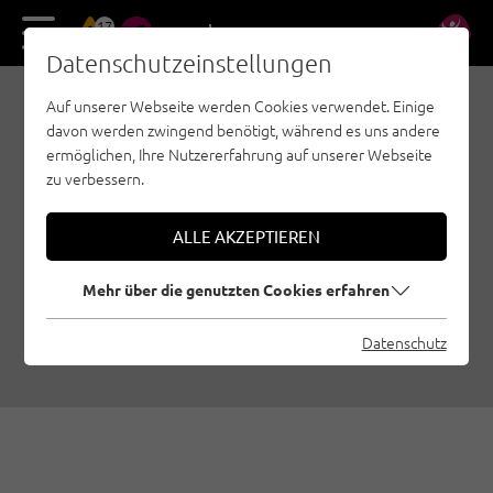
17
DE
EN
Datenschutzeinstellungen
Auf unserer Webseite werden Cookies verwendet. Einige
SPORTKLETTERN,
davon werden zwingend benötigt, während es uns andere
BOULDERN ODER
ermöglichen, Ihre Nutzererfahrung auf unserer Webseite
zu verbessern.
KLETTERSTEIG: DER
BAGLE DARF IM
ALLE AKZEPTIEREN
RUCKSACK NICHT
FEHLEN
Mehr über die genutzten Cookies erfahren
22.05.2017
|
Erstellt von
Ulrich Huber
|
Datenschutz
Klettersteige, Bouldern, Sportklettern, Allgemein