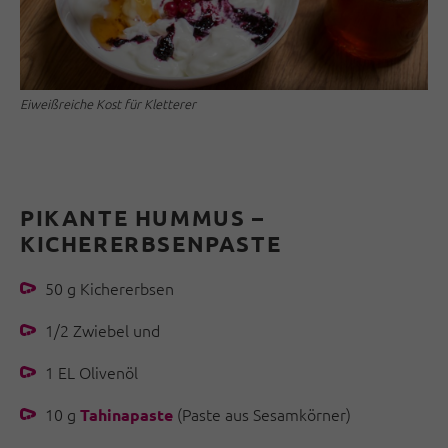
Eiweißreiche Kost für Kletterer
PIKANTE HUMMUS –
KICHERERBSENPASTE
50 g Kichererbsen
1/2 Zwiebel und
1 EL Olivenöl
10 g
(Paste aus Sesamkörner)
Tahinapaste