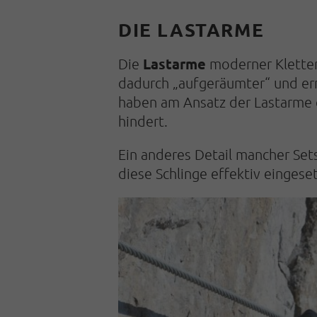
DIE LASTARME
Lastarme
Die
moderner Kletter­
dadurch „aufge­räum­ter“ und e
haben am Ansatz der Lastarme
hindert.
Ein anderes Detail mancher Sets 
diese Schlinge effektiv einges