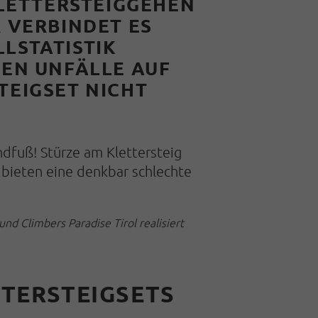
ET­TERSTEIGGEHEN
 VERBINDET ES
L­STATISTIK
HEN UNFÄLLE AUF
TEIG­SET NICHT
­­fuß! Stürze am Klettersteig
e bieten eine denkbar schlechte
d Climbers Paradise Tirol realisiert
TTERSTEIGSETS