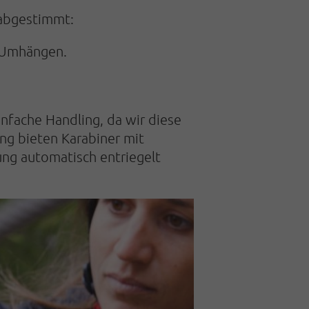
g abgestimmt:
m Umhängen.
infache Handling, da wir diese
ng bieten Kara­biner mit
ung auto­matisch entriegelt