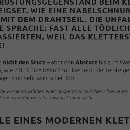
RÜSTUNGSGEGENSTAND BEIM KL
IGSET.
WIE EINE NABELSCHNUR
IT DEM DRAHTSEIL. DIE UNFAL
E SPRACHE: FAST ALLE TÖDLIC
S­SIERTEN, WEIL DAS KLETTERS
!
nicht den Sturz –
Absturz
t
aber den
bis zum Wand
o
, wie z.B. Stürze beim Sportklettern! Klettersteig
en sind sehr wahr­scheinlich.
he wurde im Rahmen einer Kooperation zwischen Alpenverein un
onen von Climbers Paradise in Tirol gedreht.
ILE EINES MODERNEN KLE