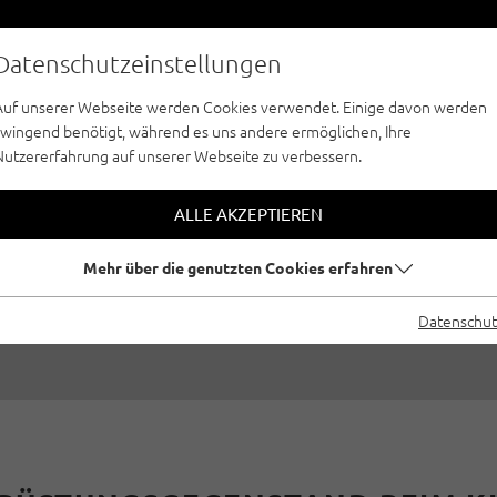
Datenschutzeinstellungen
Auf unserer Webseite werden Cookies verwendet. Einige davon werden
zwingend benötigt, während es uns andere ermöglichen, Ihre
Nutzererfahrung auf unserer Webseite zu verbessern.
RSTEIG-TUTORIAL 
ALLE AKZEPTIEREN
KLETTERSTEIGSET
Mehr über die genutzten Cookies erfahren
rstellt von
Österreichischer Alpenverein
|
Klettersteige, Sicher
Datenschut