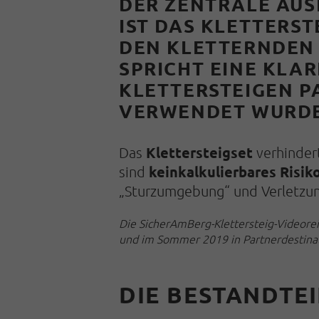
DER ZENTRALE AUS
IST DAS
KLETTERSTE
DEN KLETTERNDEN M
SPRICHT EINE KLAR
KLETTERSTEIGEN PA
VERWENDET WURDE
Klettersteigset
Das
ver­hinder
kein
kalkulierbares Risik
sind
„Sturzumgebung“ und Ver­letzung
Die SicherAmBerg-Klettersteig-Videorei
und im Sommer 2019 in Partnerdestinati
DIE BESTANDTE