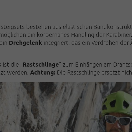
steig­sets be­stehen aus elastischen Band­kon­struk
rmöglichen ein körpernahes Handling der Karabiner
Drehgelenk
 ein
integriert, das ein Verdrehen de
Rast­schlinge
ist die „
“ zum Einhängen am Drahtse
Achtung:
etzt werden.
Die Rast­schlinge ersetzt nic