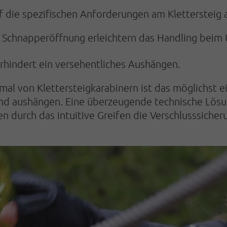
f die spezifischen An­forderungen am Kletterstei
 Schnapper­öffnung erleichtern das Handling bei
rhindert ein versehent­liches Aushängen.
al von Kletter­steigkarabinern ist das möglichst e
und aushängen. Eine über­zeu­gende technische Lösu
n durch das intuitive Greifen die Verschluss­sicher