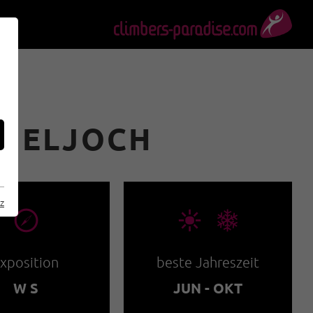
SPIELJOCH
z
🞂
🞀🖈
xposition
beste Jahreszeit
W S
JUN - OKT