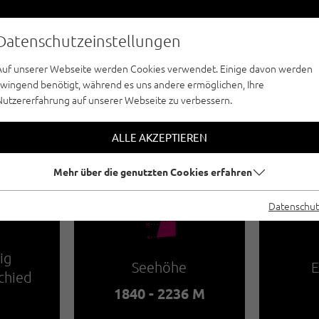
Datenschutzeinstellungen
Auf unserer Webseite werden Cookies verwendet. Einige davon werden
zwingend benötigt, während es uns andere ermöglichen, Ihre
Nutzererfahrung auf unserer Webseite zu verbessern.
KLETTERSTEIG - ACHENSEE
-KLETTERSTEIG - 
ALLE AKZEPTIEREN
Mehr über die genutzten Cookies erfahren
Datenschut
🞱
ig
Seehöhe
E
chied
1840 - 2236 M