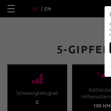
DE
EN
5-GIPFEL
🜏
🞽
Kletterste
Schwierigkeitsgrad
Höhenunters
C
100 HM