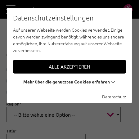
DE
EN
Datenschutzeinstellungen
Auf unserer Webseite werden Cookies verwendet. Einige
GEFAHRENMELDESTELLE
davon werden zwingend benötigt, während es uns andere
ermöglichen, Ihre Nutzererfahrung auf unserer Webseite
zu verbessern.
Gefahr melden
ALLE AKZEPTIEREN
Gefahr in Verzug
Sicherheitshinweis
Mehr über die genutzten Cookies erfahren
Sonstige Meldung
Datenschutz
Region*
Title*