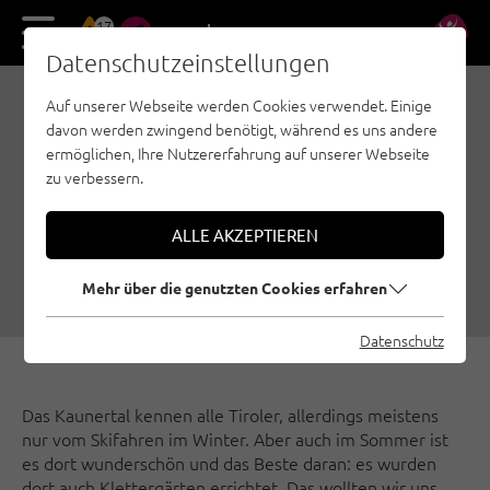
17
DE
EN
Datenschutzeinstellungen
Auf unserer Webseite werden Cookies verwendet. Einige
KAUNERTAL!
davon werden zwingend benötigt, während es uns andere
KLETTERGARTEN
ermöglichen, Ihre Nutzererfahrung auf unserer Webseite
zu verbessern.
FERNERGRIES MIT
GLETSCHERPANORAMA
ALLE AKZEPTIEREN
19.08.2016
|
Erstellt von
Magdalena Haidegger
|
Familienklettern, Nauders - Tiroler Oberland - Kaunertal, Sportklettern
Mehr über die genutzten Cookies erfahren
Datenschutz
Das Kaunertal kennen alle Tiroler, allerdings meistens
nur vom Skifahren im Winter. Aber auch im Sommer ist
es dort wunderschön und das Beste daran: es wurden
dort auch Klettergärten errichtet. Das wollten wir uns