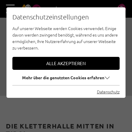
13
DE
EN
Datenschutzeinstellungen
Auf unserer Webseite werden Cookies verwendet. Einige
BERGSTATION TELFS –
davon werden zwingend benötigt, während es uns andere
START INS
ermöglichen, Ihre Nutzererfahrung auf unserer Webseite
zu verbessern.
KLETTERTRAINING IM
WINTER
ALLE AKZEPTIEREN
20.01.2017
|
Erstellt von
Patrick Trois
|
Familienklettern, Bouldern, Kletter- & Boulderhallen, Region Innsbruck,
Mehr über die genutzten Cookies erfahren
Sportklettern
Datenschutz
DIE KLETTERHALLE MITTEN IN