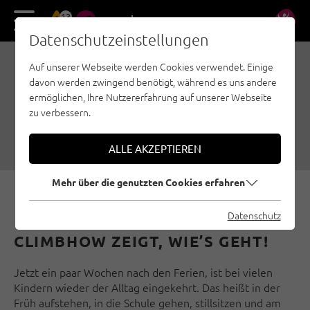
13
DE
EN
Datenschutzeinstellungen
Auf unserer Webseite werden Cookies verwendet. Einige
WENN SCHULE AM FELS
davon werden zwingend benötigt, während es uns andere
STATTFINDET
ermöglichen, Ihre Nutzererfahrung auf unserer Webseite
zu verbessern.
13.10.2017
|
Erstellt von
Ulrich Huber
|
Events, Familienklettern, Sportklettern
ALLE AKZEPTIEREN
Mehr über die genutzten Cookies erfahren
Datenschutz
CLIMBHOW ZEIGT, WIE’S GEHT!
Jetzt ein paar Wochen nach den Ferien, ist bei vielen
Kindern wieder der Alltag eingekehrt. Das heißt in der
Früh aufstehen, in die Schule gehen, stillsitzen und am