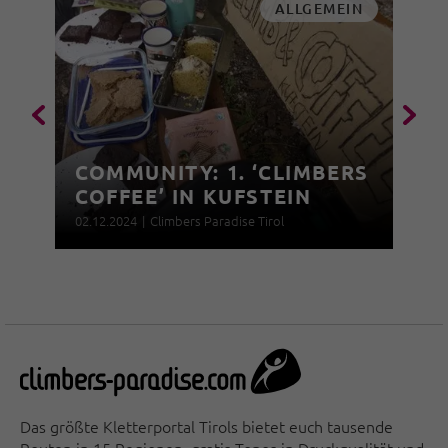
ALLGEMEIN
COMMUNITY: 1. ‘CLIMBERS
COFFEE’ IN KUFSTEIN
02.12.2024
|
Climbers Paradise Tirol
Das größte Kletterportal Tirols bietet euch tausende
Routen in 15 Regionen, gratis Topos in Druckqualität und