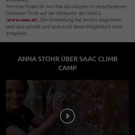
Termine findet ihr von Mai bis Oktober in verschiedenen
Gebieten Tirols auf der Webseite des SAACs
(
). Die Anmeldung hat bereits begonnen,
www.saac.at
seid also schnell und lasst euch diese Möglichkeit nicht
entgehen.
ANNA STÖHR ÜBER SAAC CLIMB
CAMP