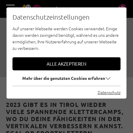
13
DE
EN
Datenschutzeinstellungen
Auf unserer Webseite werden Cookies verwendet. Einige
DIE BESTEN
davon werden zwingend benötigt, während es uns andere
KLETTERCAMPS IN TIROL
ermöglichen, Ihre Nutzererfahrung auf unserer Webseite
zu verbessern.
– HIGHLIGHTS 2023
17.05.2023
|
Erstellt von
Simon Schöpf
|
Events, Sicherheit
ALLE AKZEPTIEREN
Mehr über die genutzten Cookies erfahren
Datenschutz
2023 GIBT ES IN TIROL WIEDER
VIELE SPANNENDE KLETTERCAMPS,
WO DU DEINE FÄHIGKEITEN IN DER
VERTIKALEN VERBESSERN KANNST.