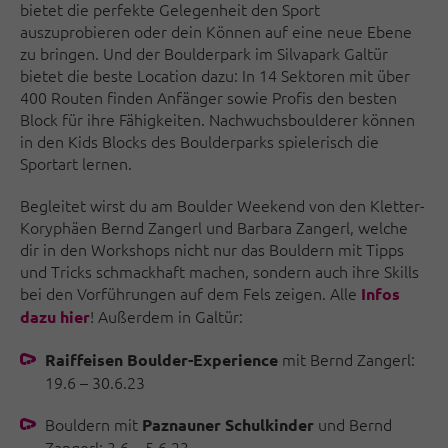
bietet die perfekte Gelegenheit den Sport
auszuprobieren oder dein Können auf eine neue Ebene
zu bringen. Und der Boulderpark im Silvapark Galtür
bietet die beste Location dazu: In 14 Sektoren mit über
400 Routen finden Anfänger sowie Profis den besten
Block für ihre Fähigkeiten. Nachwuchsboulderer können
in den Kids Blocks des Boulderparks spielerisch die
Sportart lernen.
Begleitet wirst du am Boulder Weekend von den Kletter-
Koryphäen Bernd Zangerl und Barbara Zangerl, welche
dir in den Workshops nicht nur das Bouldern mit Tipps
und Tricks schmackhaft machen, sondern auch ihre Skills
bei den Vorführungen auf dem Fels zeigen. Alle
Infos
! Außerdem in Galtür:
dazu hier
mit Bernd Zangerl:
Raiffeisen Boulder-Experience
19.6 – 30.6.23
Bouldern mit
und Bernd
Paznauner Schulkinder
Zangerl: 3.6 – 5.6.23