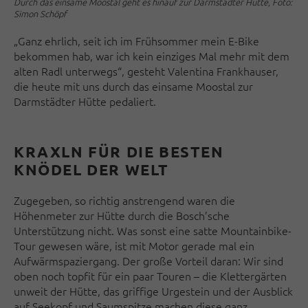
Durch das einsame Moostal geht es hinauf zur Darmstädter Hütte, Foto:
Simon Schöpf
„Ganz ehrlich, seit ich im Frühsommer mein E-Bike
bekommen hab, war ich kein einziges Mal mehr mit dem
alten Radl unterwegs“, gesteht Valentina Frankhauser,
die heute mit uns durch das einsame Moostal zur
Darmstädter Hütte pedaliert.
KRAXLN FÜR DIE BESTEN
KNÖDEL DER WELT
Zugegeben, so richtig anstrengend waren die
Höhenmeter zur Hütte durch die Bosch’sche
Unterstützung nicht. Was sonst eine satte Mountainbike-
Tour gewesen wäre, ist mit Motor gerade mal ein
Aufwärmspaziergang. Der große Vorteil daran: Wir sind
oben noch topfit für ein paar Touren – die Klettergärten
unweit der Hütte, das griffige Urgestein und der Ausblick
auf Seekopf und Saumspitze machen diese ganz