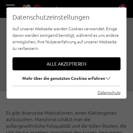
13
DE
EN
Datenschutzeinstellungen
Auf unserer Webseite werden Cookies verwendet. Einige
HÖHENTRAINING:
davon werden zwingend benötigt, während es uns andere
KLETTERGÄRTEN RUND
ermöglichen, Ihre Nutzererfahrung auf unserer Webseite
zu verbessern.
UM DIE DARMSTÄDTER
HÜTTE
ALLE AKZEPTIEREN
08.07.2019
|
Erstellt von
Simon Schöpf
|
Sportklettern, St. Anton am Arlberg
Mehr über die genutzten Cookies erfahren
Datenschutz
Es gibt diverseste Motivationen, einen Klettergarten
aufzusuchen. Manchmal schätzt man die
außergewöhnliche Felsqualität und die tollen Routen, die
sich daraus ergeben; manchmal den kurzen, bequemen