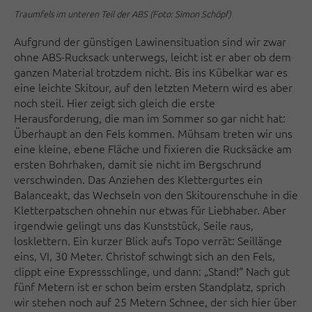
Traumfels im unteren Teil der ABS (Foto: Simon Schöpf)
Aufgrund der günstigen Lawinensituation sind wir zwar
ohne ABS-Rucksack unterwegs, leicht ist er aber ob dem
ganzen Material trotzdem nicht. Bis ins Kübelkar war es
eine leichte Skitour, auf den letzten Metern wird es aber
noch steil. Hier zeigt sich gleich die erste
Herausforderung, die man im Sommer so gar nicht hat:
Überhaupt an den Fels kommen. Mühsam treten wir uns
eine kleine, ebene Fläche und fixieren die Rucksäcke am
ersten Bohrhaken, damit sie nicht im Bergschrund
verschwinden. Das Anziehen des Klettergurtes ein
Balanceakt, das Wechseln von den Skitourenschuhe in die
Kletterpatschen ohnehin nur etwas für Liebhaber. Aber
irgendwie gelingt uns das Kunststück, Seile raus,
losklettern. Ein kurzer Blick aufs Topo verrät: Seillänge
eins, VI, 30 Meter. Christof schwingt sich an den Fels,
clippt eine Expressschlinge, und dann: „Stand!“ Nach gut
fünf Metern ist er schon beim ersten Standplatz, sprich
wir stehen noch auf 25 Metern Schnee, der sich hier über