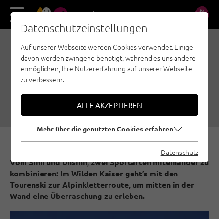
13
DE
EN
Datenschutzeinstellungen
Auf unserer Webseite werden Cookies verwendet. Einige
SKI & CLIMB: DES
davon werden zwingend benötigt, während es uns andere
KAISERS FELSEN IM
ermöglichen, Ihre Nutzererfahrung auf unserer Webseite
zu verbessern.
WINTERGEWAND
16.02.2026
|
Erstellt von
Simon Schöpf
|
Sportklettern, Wilder Kaiser
ALLE AKZEPTIEREN
Mehr über die genutzten Cookies erfahren
Datenschutz
Vom Sinn und Unsinn, zwei Sportarten miteinander zu
kombinieren: Im Wilden Kaiser geht’s mit den
Tourenski zur Alpinkletterroute, um mitten in der
Wand eine Überraschung zu erleben.