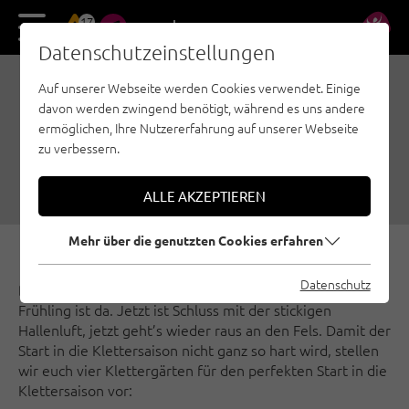
17
DE
EN
Datenschutzeinstellungen
Auf unserer Webseite werden Cookies verwendet. Einige
SPOTS ZUM START IN DIE
davon werden zwingend benötigt, während es uns andere
KLETTERSAISON
ermöglichen, Ihre Nutzererfahrung auf unserer Webseite
zu verbessern.
18.04.2019
|
Erstellt von
Matthias Bader
|
Region Innsbruck, Sportklettern
ALLE AKZEPTIEREN
Mehr über die genutzten Cookies erfahren
Datenschutz
Die Tage werden länger, die Temperaturen steigen, der
Frühling ist da. Jetzt ist Schluss mit der stickigen
Hallenluft, jetzt geht’s wieder raus an den Fels. Damit der
Start in die Klettersaison nicht ganz so hart wird, stellen
wir euch vier Klettergärten für den perfekten Start in die
Klettersaison vor: