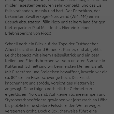
milder Tagestemperaturen sehr kompakt, und das Eis,
falls vorhanden, massiv und hart. Der Entschluss, der
bekannten Zwölferkogel-Nordwand (WI4, M4) einen
Besuch abzustatten, fällt Picco und seinem langjährigen
Kletterpartner Paul Mair leicht. Hier ein kleiner
Erlebnisbericht von Picco:
Schnell noch ein Blick auf das Topo der Erstbegeher
Albert Leichtfried und Benedikt Purner, und ab geht’s.
Leicht bepackt mit einem Halbseilstrick und ein paar
Keilen und Friends brechen wir vom unteren Stausee in
Kühtai auf. Schnell sind wir beim ersten kleinen Eisfall.
Mit Eisgeräten und Steigeisen bewaffnet, kraxeln wir die
ca. 80° steilen Eisaufschwünge hoch. Das Eis ist
knochenhart und spröde, vorsichtiges Klettern ist
angesagt. Dann folgen noch etliche Gehmeter zur
eigentlichen Nordwand. Auf kleinen Schneerampen und
Styroporschneefeldern gewinnen wir jetzt rasch an Höhe,
bis plötzlich eine steilere Felsstufe den Weiterweg zu
versperren droht. Doch glücklicherweise führt eine