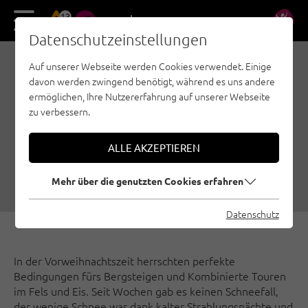
13
DE
EN
Datenschutzeinstellungen
Auf unserer Webseite werden Cookies verwendet. Einige
ZWÖLFERKOGEL
davon werden zwingend benötigt, während es uns andere
NORDWAND –
ermöglichen, Ihre Nutzererfahrung auf unserer Webseite
zu verbessern.
KOMBINIERTE KLETTEREI
IM KÜHTAI
ALLE AKZEPTIEREN
18.01.2017
|
Erstellt von
Thomas Wanner
|
Eisklettern, Region Innsbruck
Mehr über die genutzten Cookies erfahren
Datenschutz
In der Vorweihnachtszeit herrschten perfekte
Bedingungen fürs Bergsteigen und Kombinierte Touren
im Fels und Eis. Seit Wochen gab es keinen Schneefall,
der wenige Schnee war dank kalter Strahlungsnächte und