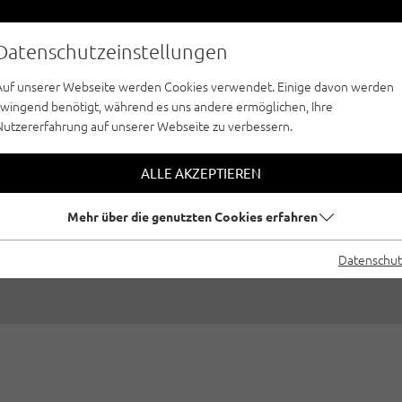
Datenschutzeinstellungen
Auf unserer Webseite werden Cookies verwendet. Einige davon werden
zwingend benötigt, während es uns andere ermöglichen, Ihre
Nutzererfahrung auf unserer Webseite zu verbessern.
ERN IN TIROL: ZW
ALLE AKZEPTIEREN
LETTERER IM INTE
Mehr über die genutzten Cookies erfahren
1.2024
|
Erstellt von
Climbers Paradise Tirol
|
Eisklettern, Allg
Datenschut