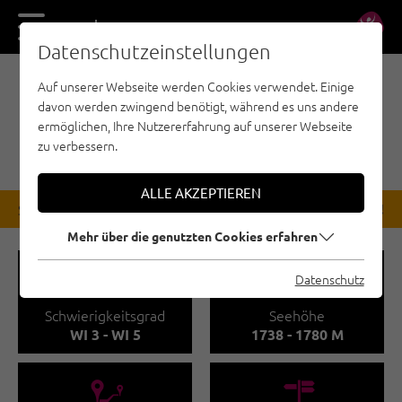
DE
EN
Datenschutzeinstellungen
Auf unserer Webseite werden Cookies verwendet. Einige
EISKLETTERN - PITZTAL
davon werden zwingend benötigt, während es uns andere
MITTELBERG / EISWELT
ermöglichen, Ihre Nutzererfahrung auf unserer Webseite
TASCHACHSCHLUCHT
zu verbessern.
ALLE AKZEPTIEREN
STATUS
Bis auf Wiederruf gesperrt!
Mehr über die genutzten Cookies erfahren
🞽
🞱
Datenschutz
Schwierigkeitsgrad
Seehöhe
WI 3 - WI 5
1738 - 1780 M
🔹
🍫