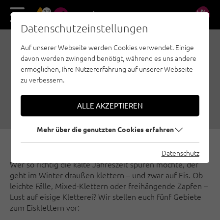
13
DE
EN
Datenschutzeinstellungen
Auf unserer Webseite werden Cookies verwendet. Einige
BELIEBTE GEBIETE ZUM
davon werden zwingend benötigt, während es uns andere
EISKLETTERN
ermöglichen, Ihre Nutzererfahrung auf unserer Webseite
zu verbessern.
17.12.2018
|
Erstellt von
Climbers Paradise Tirol
|
Eisklettern, Nauders - Tiroler Oberland - Kaunertal, Ötztal, Pitztal,
Region Innsbruck, Tiroler Zugspitz Arena
ALLE AKZEPTIEREN
Mehr über die genutzten Cookies erfahren
Datenschutz
Wer so richtig die kalte Jahreszeit spüren möchte, der
geht im Winter draußen klettern – und zwar auf Eis. Ob
leichte Fälle, Mixed-Klettern oder freihängende Zapfen –
Lust auf eisige Kletterei? Wir stellen euch fünf Gebiete
zum Eisklettern vor: