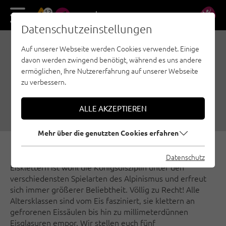
13
DE
EN
Datenschutzeinstellungen
Auf unserer Webseite werden Cookies verwendet. Einige
DIE 5 BESTEN GEBIETE
davon werden zwingend benötigt, während es uns andere
FÜR DEN EINSTIEG INS
ermöglichen, Ihre Nutzererfahrung auf unserer Webseite
zu verbessern.
EISKLETTERN IN TIROL
04.01.2024
|
Erstellt von
Benjamin Zörer
|
Eisklettern, Allgemein
ALLE AKZEPTIEREN
Mehr über die genutzten Cookies erfahren
Datenschutz
Eisklettern ist wohl die Königsdisziplin unter den
verschiedensten Spielarten des Alpinismus und erfreut
sich immer größerer Beliebtheit. Völlig zu Recht! Alle
Altersklassen sind vom Eis fasziniert, sie klettern an
gefrorenen Eissäulen bis hin zu millimeterdünnen
Eisglasuren empor. Wir stellen euch fünf