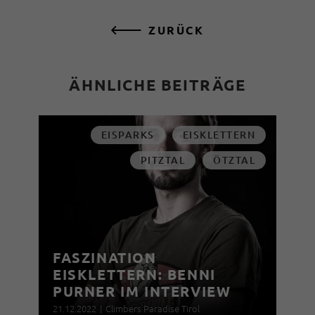
ZURÜCK
ÄHNLICHE BEITRÄGE
EISPARKS
EISKLETTERN
PITZTAL
ÖTZTAL
FASZINATION
EISKLETTERN: BENNI
PURNER IM INTERVIEW
21.12.2022
|
Climbers Paradise Tirol