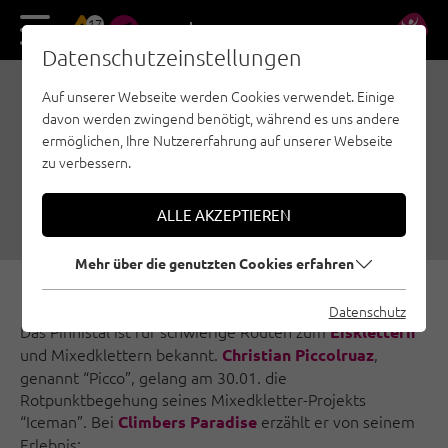
17
DE
EN
Datenschutzeinstellungen
Auf unserer Webseite werden Cookies verwendet. Einige
EISKLETTERN IM
davon werden zwingend benötigt, während es uns andere
PINNISTAL: PROJEKT
ermöglichen, Ihre Nutzererfahrung auf unserer Webseite
zu verbessern.
“ICEMAN”
20.03.2018
|
Erstellt von
Christian Piccolruaz
|
Eisklettern, Allgemein
ALLE AKZEPTIEREN
Mehr über die genutzten Cookies erfahren
Datenschutz
Das Pinnistal ist für schwierige Routen zum
Eisklettern
und Mixedklettern bekannt.
,
Christian Piccolruaz
genannt “Picco”, gelang am 30.01. die
Rotpunktbegehung seines Mixedkletter-Projekts
“Iceman”. Bei
erzählt er von seinem
Climbers Paradise
Erlebnis: