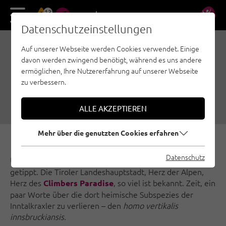
13
DE
EN
Datenschutzeinstellungen
Auf unserer Webseite werden Cookies verwendet. Einige
INNSBRUCK UND DER
davon werden zwingend benötigt, während es uns andere
HOMO VERTIKALIS
ermöglichen, Ihre Nutzererfahrung auf unserer Webseite
zu verbessern.
28.03.2024
|
Erstellt von
Simon Schöpf
|
Region Innsbruck, Sportklettern
ALLE AKZEPTIEREN
Mehr über die genutzten Cookies erfahren
Datenschutz
Über die Klettergebiete um
wurde schon viel
Innsbruck
getippt. Die Tiroler Landeshauptstadt, Herz der Alpen,
Herz des
, so viel ist bekannt. Zeit, ein
Climbers Paradise
paar Worte über die dort heimische Subspezies der
Inntalkraxler zu verlieren – den
homo vertikalis
innsbruckiansis.