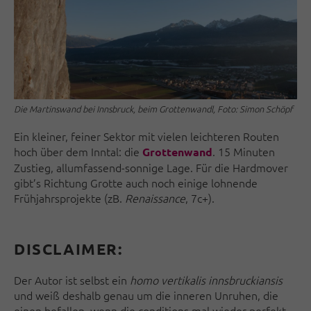
Die Martinswand bei Innsbruck, beim Grottenwandl, Foto: Simon Schöpf
Ein kleiner, feiner Sektor mit vielen leichteren Routen
hoch über dem Inntal: die
. 15 Minuten
Grottenwand
Zustieg, allumfassend-sonnige Lage. Für die Hardmover
gibt’s Richtung Grotte auch noch einige lohnende
Frühjahrsprojekte (zB.
Renaissance
, 7c+).
DISCLAIMER:
Der Autor ist selbst ein
homo vertikalis innsbruckiansis
und weiß deshalb genau um die inneren Unruhen, die
einen befallen, wenn die conditions mal wieder perfekt