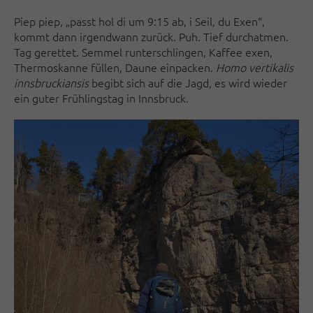
Piep piep, „passt hol di um 9:15 ab, i Seil, du Exen“,
kommt dann irgendwann zurück. Puh. Tief durchatmen.
Tag gerettet. Semmel runterschlingen, Kaffee exen,
Thermoskanne füllen, Daune einpacken.
Homo vertikalis
innsbruckiansis
begibt sich auf die Jagd, es wird wieder
ein guter Frühlingstag in Innsbruck.