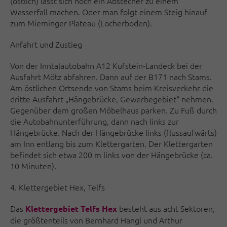
(östlich) lässt sich noch ein Abstecher zu einem
Wasserfall machen. Oder man folgt einem Steig hinauf
zum Mieminger Plateau (Locherboden).
Anfahrt und Zustieg
Von der Inntalautobahn A12 Kufstein-Landeck bei der
Ausfahrt Mötz abfahren. Dann auf der B171 nach Stams.
Am östlichen Ortsende von Stams beim Kreisverkehr die
dritte Ausfahrt „Hängebrücke, Gewerbegebiet“ nehmen.
Gegenüber dem großen Möbelhaus parken. Zu Fuß durch
die Autobahnunterführung, dann nach links zur
Hängebrücke. Nach der Hängebrücke links (flussaufwärts)
am Inn entlang bis zum Klettergarten. Der Klettergarten
befindet sich etwa 200 m links von der Hängebrücke (ca.
10 Minuten).
4. Klettergebiet Hex, Telfs
Das
besteht aus acht Sektoren,
Klettergebiet Telfs Hex
die größtenteils von Bernhard Hangl und Arthur