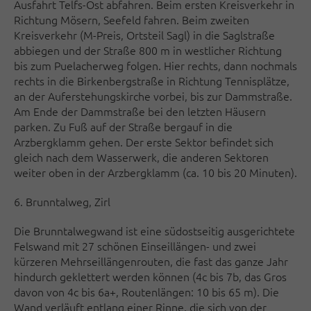
Ausfahrt Telfs-Ost abfahren. Beim ersten Kreisverkehr in
Richtung Mösern, Seefeld fahren. Beim zweiten
Kreisverkehr (M-Preis, Ortsteil Sagl) in die Saglstraße
abbiegen und der Straße 800 m in westlicher Richtung
bis zum Puelacherweg folgen. Hier rechts, dann nochmals
rechts in die Birkenbergstraße in Richtung Tennisplätze,
an der Auferstehungskirche vorbei, bis zur Dammstraße.
Am Ende der Dammstraße bei den letzten Häusern
parken. Zu Fuß auf der Straße bergauf in die
Arzbergklamm gehen. Der erste Sektor befindet sich
gleich nach dem Wasserwerk, die anderen Sektoren
weiter oben in der Arzbergklamm (ca. 10 bis 20 Minuten).
6. Brunntalweg, Zirl
Die Brunntalwegwand ist eine südostseitig ausgerichtete
Felswand mit 27 schönen Einseillängen- und zwei
kürzeren Mehrseillängenrouten, die fast das ganze Jahr
hindurch geklettert werden können (4c bis 7b, das Gros
davon von 4c bis 6a+, Routenlängen: 10 bis 65 m). Die
Wand verläuft entlang einer Rinne, die sich von der