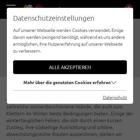
13
DE
EN
Datenschutzeinstellungen
Auf unserer Webseite werden Cookies verwendet. Einige
INNTAL: 8 SPOTS ZUM
davon werden zwingend benötigt, während es uns andere
KLETTERN IM WINTER
ermöglichen, Ihre Nutzererfahrung auf unserer Webseite
zu verbessern.
30.01.2022
|
Erstellt von
Günter Durner
|
Outdoorregion Imst, Region Innsbruck, Sportklettern
ALLE AKZEPTIEREN
Mehr über die genutzten Cookies erfahren
Datenschutz
Entlang des Inn zwischen
und
gibt es
Imst
Innsbruck
zahlreiche sonnenbeschienene Wände, die auch zum
Klettern im Winter beste Bedingungen bieten. Einige der
wintertauglichen Felsen, die sich durch einen kurzen
Zustieg, ihre südseitige Ausrichtung und schöne,
abwechslungsreiche Routen auszeichnen, stellen wir