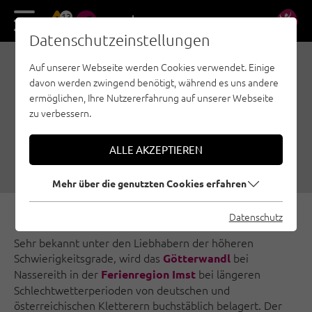
13
DE
EN
Datenschutzeinstellungen
Auf unserer Webseite werden Cookies verwendet. Einige
REVISION AM
davon werden zwingend benötigt, während es uns andere
GÖTTERWANDL BEI
ermöglichen, Ihre Nutzererfahrung auf unserer Webseite
zu verbessern.
NASSEREITH
20.08.2018
|
Erstellt von
Thomas Wanner
|
ALLE AKZEPTIEREN
Outdoorregion Imst, Sportklettern
Mehr über die genutzten Cookies erfahren
Datenschutz
Sehr bekannt unter den Liebhabern der höheren
Schwierigkeitsgrade, wird das
bei
Götterwandl
Nassereith in der
bei längeren
Ferienregion Imst
Schlechtwetterperioden von deutschen und
österreichischen Kletterern buchstäblich belagert. Der