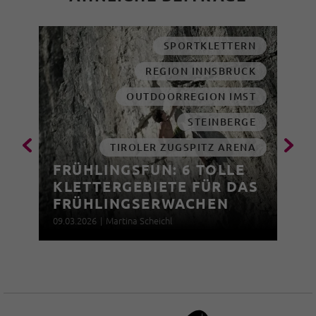
SPORTKLETTERN
REGION INNSBRUCK
OUTDOORREGION IMST
STEINBERGE
TIROLER ZUGSPITZ ARENA
FRÜHLINGSFUN: 6 TOLLE
KLETTERGEBIETE FÜR DAS
FRÜHLINGSERWACHEN
09.03.2026
|
Martina Scheichl