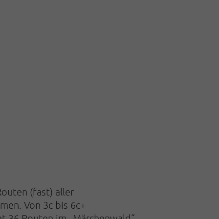
uten (fast) aller
men. Von 3c bis 6c+
samt 36 Routen im „Märchenwald“