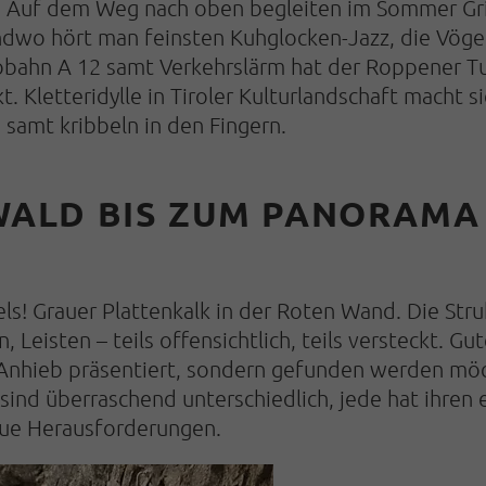
 Auf dem Weg nach oben begleiten im Sommer Gri
endwo hört man feinsten Kuhglocken-Jazz, die Vögel
tobahn A 12 samt Verkehrslärm hat der Roppener Tu
t. Kletteridylle in Tiroler Kulturlandschaft macht s
, samt kribbeln in den Fingern.
LD BIS ZUM PANORAMA –
ls! Grauer Plattenkalk in der Roten Wand. Die Stru
, Leisten – teils offensichtlich, teils versteckt. G
f Anhieb präsentiert, sondern gefunden werden möch
sind überraschend unterschiedlich, jede hat ihren 
ue Herausforderungen.