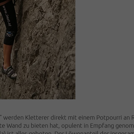
 werden Kletterer direkt mit einem Potpourri an Ro
ote Wand zu bieten hat, opulent in Empfang genom
ala) ist alles geboten. Der Löwenanteil der insge