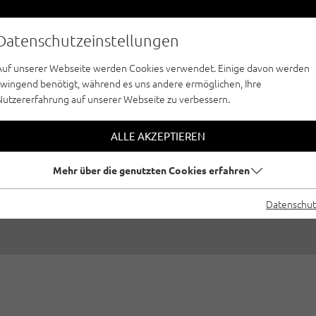
Datenschutzeinstellungen
Auf unserer Webseite werden Cookies verwendet. Einige davon werden
zwingend benötigt, während es uns andere ermöglichen, Ihre
Nutzererfahrung auf unserer Webseite zu verbessern.
TEREI VOM FEINST
ALLE AKZEPTIEREN
FERIENREGION IMS
Mehr über die genutzten Cookies erfahren
llt von
Susa Schreiner
|
Outdoorregion Imst, Kletter- & Boulderha
Datenschut