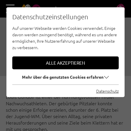
13
DE
EN
Datenschutzeinstellungen
Auf unserer Webseite werden Cookies verwendet. Einige
IM GESPRÄCH MIT
davon werden zwingend benötigt, während es uns andere
NACHWUCHSHOFFNUNG
ermöglichen, Ihre Nutzererfahrung auf unserer Webseite
zu verbessern.
LOUIS GUNDOLF
06.08.2018
|
Erstellt von
Thomas Wanner
|
Pitztal, Sportklettern
ALLE AKZEPTIEREN
Mehr über die genutzten Cookies erfahren
Datenschutz
Louis Gundolf ist einer der hoffnungsvollsten Tiroler
Nachwuchsathleten. Der gebürtige Pitztaler konnte
schon einige Erfolge erzielen, darunter der 6. Platz bei
der Jugend-WM. Über seinen Alltag, seine privaten
Herausforderungen und seine Ziele beim Klettern hat er
mit uns gesprochen.