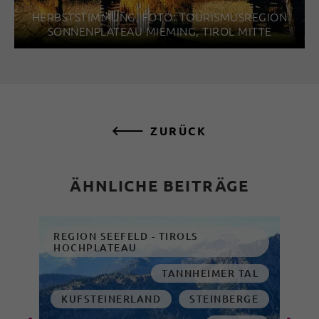
HERBSTSTIMMUNG, FOTO: TOURISMUSREGION
SONNENPLATEAU MIEMING, TIROL MITTE
ZURÜCK
ÄHNLICHE BEITRÄGE
REGION SEEFELD - TIROLS
HOCHPLATEAU
TANNHEIMER TAL
KUFSTEINERLAND
STEINBERGE