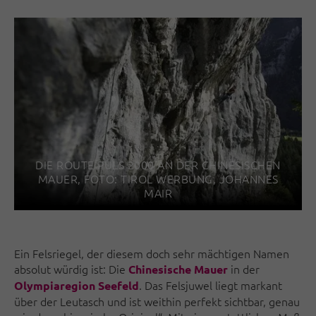
DIE ROUTE PULS 2000 AN DER CHINESISCHEN
MAUER, FOTO: TIROL WERBUNG, JOHANNES
MAIR
Ein Felsriegel, der diesem doch sehr mächtigen Namen
absolut würdig ist: Die
in der
Chinesische Mauer
. Das Felsjuwel liegt markant
Olympiaregion Seefeld
über der Leutasch und ist weithin perfekt sichtbar, genau