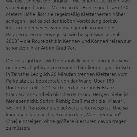
wie das „chinesische Original“. Mit einem stattlichen Maß
von einigen hundert Metern in der Breite und bis zu 150
Metern Höhe lässt sie regelmäßig Kletterherzen höher
schlagen – sei es bei der bloßen Vorstellung dort zu
klettern oder sei es wenn man gerade in einer der
Paraderouten unterwegs ist, wie beispielsweise „Puls
2000“ – die Route zählt in Kenner- und Könnerkreisen zur
schönsten ihrer Art im Grad 7c+.
Der Fels: griffiger Wettersteinkalk, wie er normalerweise
nur im Hochgebirge vorkommt – hier liegt er ganz irdisch
in Talnähe: Lediglich 20 Minuten trennen Kletterer, vom
Parkplatz aus betrachtet, von der Wand. Über 180
Routen verteilt in 11 Sektoren laden zum Felstanz.
Standardtanz und ein bisschen Hin- und Hergeschiebe ist
hier aber nicht. Sprich: Richtig Spaß macht die „Mauer“,
wer im 8. Franzosengrad aufwärts unterwegs ist. Und so
kann man dann auch getrost in den „Watschenmann“
(7b+) einsteigen, ohne größere Blessuren davon tragen
zu müssen.