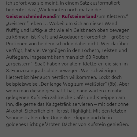
ich sofort was sie meint. In einem Satz ausformuliert
bedeutet das: „Wir könnten noch mal an die
im
zum Klettern.“
Geisterschmiedwand
Kufsteinerland
„Geistern“, eben … Wobei: um sich an dieser Wand
fluffig und luftig-leicht wie ein Geist nach oben bewegen
zu können, ist Kraft und Ausdauer erforderlich – größere
Portionen von beidem schaden dabei nicht. Wer darüber
verfügt, hat viel Vergnügen in den Löchern, Leisten und
Auflegern. Insgesamt kann man sich 60 Routen
„ergeistern“. Spaß haben vor allem Kletterer, die sich im
8. Franzosengrad solide bewegen. Wer schwieriger
klettert ist hier auch herzlich willkommen. Lockt doch
beispielsweise „Der lange Weg zum Weißbier“ (8b). Aber
wenn man diesen geschafft hat, dann warten im nahe
gelegenen Kufstein zahlreiche Cafés und Kneippen am
Inn, die gerne das Kaltgetränk servieren – mit oder ohne
Alkohol. Sicherlich ein Herbst-Highlight: Mit den letzten
Sonnenstrahlen den Umlenker klippen und die in
goldenes Licht gefärbten Dächer von Kufstein genießen.