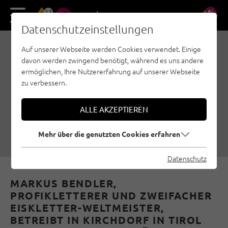
13
DE
EN
Datenschutzeinstellungen
Auf unserer Webseite werden Cookies verwendet. Einige
ROCK’N’ROLL MOUNTAIN
davon werden zwingend benötigt, während es uns andere
STORE – VON
ermöglichen, Ihre Nutzererfahrung auf unserer Webseite
zu verbessern.
LEIDENSCHAFT UND DEM
RICHTIGEN BISS
ALLE AKZEPTIEREN
29.06.2021
|
Erstellt von
Climbers Paradise Tirol
|
Kufsteinerland, Steinberge
Mehr über die genutzten Cookies erfahren
Datenschutz
MARKUS BENDLER,
PROFIKLETTERER UND ZWEIFACHER
EISKLETTER-WELTMEISTER,
BETREIBT IN KIRCHDORF IN TIROL