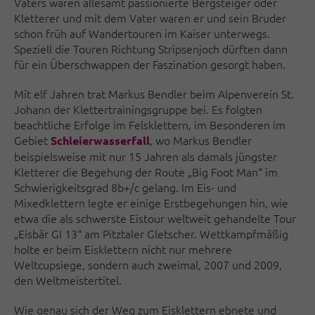
Vaters waren allesamt passionierte Bergsteiger oder
Kletterer und mit dem Vater waren er und sein Bruder
schon früh auf Wandertouren im Kaiser unterwegs.
Speziell die Touren Richtung Stripsenjoch dürften dann
für ein Überschwappen der Faszination gesorgt haben.
Mit elf Jahren trat Markus Bendler beim Alpenverein St.
Johann der Klettertrainingsgruppe bei. Es folgten
beachtliche Erfolge im Felsklettern, im Besonderen im
Gebiet
, wo Markus Bendler
Schleierwasserfall
beispielsweise mit nur 15 Jahren als damals jüngster
Kletterer die Begehung der Route „Big Foot Man“ im
Schwierigkeitsgrad 8b+/c gelang. Im Eis- und
Mixedklettern legte er einige Erstbegehungen hin, wie
etwa die als schwerste Eistour weltweit gehandelte Tour
„Eisbär GI 13“ am Pitztaler Gletscher. Wettkampfmäßig
holte er beim Eisklettern nicht nur mehrere
Weltcupsiege, sondern auch zweimal, 2007 und 2009,
den Weltmeistertitel.
Wie genau sich der Weg zum Eisklettern ebnete und