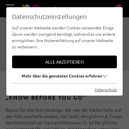
17
DE
EN
Datenschutzeinstellungen
Auf unserer Webseite werden Cookies verwendet. Einige
VON DER HALLE AN DEN
davon werden zwingend benötigt, während es uns andere
FELS: 5 TIPPS
ermöglichen, Ihre Nutzererfahrung auf unserer Webseite
zu verbessern.
16.05.2023
|
Erstellt von
Climbers Paradise Tirol
|
Sportklettern, Sicherheit
ALLE AKZEPTIEREN
Mehr über die genutzten Cookies erfahren
Datenschutz
„KNOW BEFORE YOU GO“
Basics für alle Fels-Neulinge, die von der Kletterhalle auf
den Fels wechseln wollen, von SAAC-Bergführer & Tiroler
Sportkletterlehrer Gerhard Mössmer: Er ist Bergführer
aus Leidenschaft und liebt es, mit Menschen unterwegs