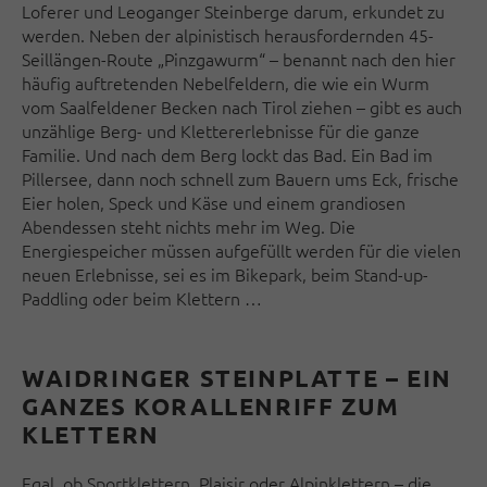
Loferer und Leoganger Steinberge darum, erkundet zu
werden. Neben der alpinistisch herausfordernden 45-
Seillängen-Route „Pinzgawurm“ – benannt nach den hier
häufig auftretenden Nebelfeldern, die wie ein Wurm
vom Saalfeldener Becken nach Tirol ziehen – gibt es auch
unzählige Berg- und Klettererlebnisse für die ganze
Familie. Und nach dem Berg lockt das Bad. Ein Bad im
Pillersee, dann noch schnell zum Bauern ums Eck, frische
Eier holen, Speck und Käse und einem grandiosen
Abendessen steht nichts mehr im Weg. Die
Energiespeicher müssen aufgefüllt werden für die vielen
neuen Erlebnisse, sei es im Bikepark, beim Stand-up-
Paddling oder beim Klettern …
WAIDRINGER STEINPLATTE – EIN
GANZES KORALLENRIFF ZUM
KLETTERN
Egal, ob Sportklettern, Plaisir oder Alpinklettern – die