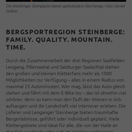
Die Weidringer Steinplatte bietet spektakuläre Überhänge, Foto: Daniel
Gollner
BERGSPORTREGION STEINBERGE:
FAMILY. QUALITY. MOUNTAIN.
TIME.
Durch die Zusammenarbeit der drei Regionen Saalfelden
Leogang, Pillerseetal und Salzburger Saalachtal stehen
den großen und kleinen Kletterfans mehr als 1000
Möglichkeiten zur Verfügung – alles in einem Radius von
maximal 25 Autominuten. Wer mag, lässt das Auto gleich
stehen und fährt mit dem E-Bike los – das ist ohnehin viel
schöner, denn so kann man den Duft der Wiesen in sich
aufsaugen und die Landschaft viel intensiver erleben. Die
Loferer und Leoganger Steinberge bieten traumhafte
Bergerlebnisse, geführt oder individuell geplant. Viele
Klettergebiete sind ideal für alle, die von der Halle an
den Fels wechseln oder sich im Vorstieg verbessern