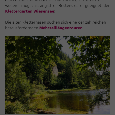
wollen – möglichst angstfrei. Bestens dafür geeignet: der
!
Klettergarten Wiesensee
Die alten Kletterhasen suchen sich eine der zahlreichen
herausfordernden
.
Mehrseillängentouren