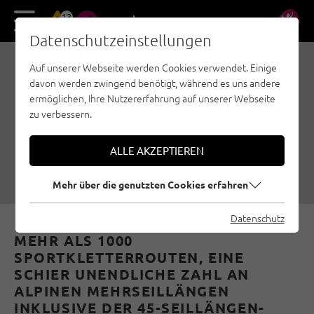
13
DE
EN
Datenschutzeinstellungen
Auf unserer Webseite werden Cookies verwendet. Einige
STEINBERGE – KLETTERN
davon werden zwingend benötigt, während es uns andere
ZWISCHEN
ermöglichen, Ihre Nutzererfahrung auf unserer Webseite
zu verbessern.
KORALLENRIFF UND
BADEBUCHT
ALLE AKZEPTIEREN
18.05.2021
|
Erstellt von
Susa Schreiner
|
Sportklettern, Steinberge
Mehr über die genutzten Cookies erfahren
Datenschutz
MEHR ALS 1000
SPORTKLETTERROUTEN, EINE
SCHIER UNENDLICHE ZAHL AN
ALPINEN MEHRSEILLÄNGEN
INKLUSIVE DER 45-SEILLÄNGEN-