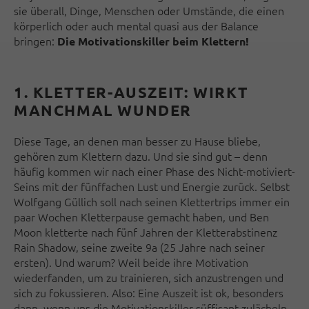
sie überall, Dinge, Menschen oder Umstände, die einen
körperlich oder auch mental quasi aus der Balance
bringen:
Die Motivationskiller beim Klettern!
1. KLETTER-AUSZEIT: WIRKT
MANCHMAL WUNDER
Diese Tage, an denen man besser zu Hause bliebe,
gehören zum Klettern dazu. Und sie sind gut – denn
häufig kommen wir nach einer Phase des Nicht-motiviert-
Seins mit der fünffachen Lust und Energie zurück. Selbst
Wolfgang Güllich soll nach seinen Klettertrips immer ein
paar Wochen Kletterpause gemacht haben, und Ben
Moon kletterte nach fünf Jahren der Kletterabstinenz
Rain Shadow, seine zweite 9a (25 Jahre nach seiner
ersten). Und warum? Weil beide ihre Motivation
wiederfanden, um zu trainieren, sich anzustrengen und
sich zu fokussieren. Also: Eine Auszeit ist ok, besonders
dann, wenn uns die Motivationskiller süffisant zulächeln.