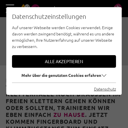
13
DE
EN
Datenschutzeinstellungen
Auf unserer Webseite werden Cookies verwendet. Einige
TRAININGSTIPPS FÜR ZU
davon werden zwingend benötigt, während es uns andere
HAUSE
ermöglichen, Ihre Nutzererfahrung auf unserer Webseite
zu verbessern.
18.03.2020
|
Erstellt von
Martina Scheichl
|
Allgemein
ALLE AKZEPTIEREN
Mehr über die genutzten Cookies erfahren
DA WIR AUFGRUND DES CORONA-
VIRUSES ZUR ZEIT WEDER IN EINE
Datenschutz
KLETTERHALLE NOCH DRAUSSEN IM F
REIEN KLETTERN GEHEN KÖNNEN O
DER SOLLTEN, TRAINIEREN WIR E
BEN EINFACH
ZU HAUSE
. JETZT
KOMMEN FINGERBOARD UND