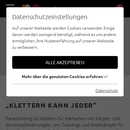
17
DE
EN
Datenschutzeinstellungen
Auf unserer Webseite werden Cookies verwendet. Einige
UNTERSTÜTZE DIE
davon werden zwingend benötigt, während es uns andere
PARACLIMBERS UND
ermöglichen, Ihre Nutzererfahrung auf unserer Webseite
zu verbessern.
GEWINNE TOLLE PREISE
20.07.2018
|
Erstellt von
Ulrich Huber
|
Allgemein
ALLE AKZEPTIEREN
Mehr über die genutzten Cookies erfahren
Datenschutz
„KLETTERN KANN JEDER“
Paraclimbing ist Klettern für Menschen mit Körper- und
Sinnesbehinderungen. Um Trainings und Wettkämpfe für