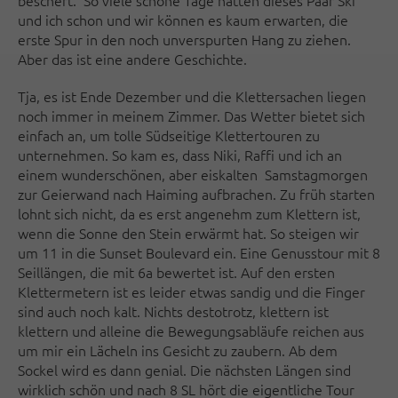
beschert. So viele schöne Tage hatten dieses Paar Ski
und ich schon und wir können es kaum erwarten, die
erste Spur in den noch unverspurten Hang zu ziehen.
Aber das ist eine andere Geschichte.
Tja, es ist Ende Dezember und die Klettersachen liegen
noch immer in meinem Zimmer. Das Wetter bietet sich
einfach an, um tolle Südseitige Klettertouren zu
unternehmen. So kam es, dass Niki, Raffi und ich an
einem wunderschönen, aber eiskalten Samstagmorgen
zur Geierwand nach Haiming aufbrachen. Zu früh starten
lohnt sich nicht, da es erst angenehm zum Klettern ist,
wenn die Sonne den Stein erwärmt hat. So steigen wir
um 11 in die Sunset Boulevard ein. Eine Genusstour mit 8
Seillängen, die mit 6a bewertet ist. Auf den ersten
Klettermetern ist es leider etwas sandig und die Finger
sind auch noch kalt. Nichts destotrotz, klettern ist
klettern und alleine die Bewegungsabläufe reichen aus
um mir ein Lächeln ins Gesicht zu zaubern. Ab dem
Sockel wird es dann genial. Die nächsten Längen sind
wirklich schön und nach 8 SL hört die eigentliche Tour