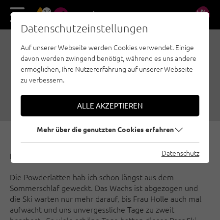
17
DE
EN
Datenschutzeinstellungen
Auf unserer Webseite werden Cookies verwendet. Einige
KLETTERZÜGE STATT
davon werden zwingend benötigt, während es uns andere
POWDERSCHWÜNGE
ermöglichen, Ihre Nutzererfahrung auf unserer Webseite
zu verbessern.
01.01.2017
|
Erstellt von
Climbers Paradise Tirol
|
Mehrseillängen, Allgemein
ALLE AKZEPTIEREN
Mehr über die genutzten Cookies erfahren
Datenschutz
Lukas Wimmer klettert bis der Schnee kommt:
Die Powderlatten hab ich schon längst aus dem
Sommerschlaf geweckt. Das Wachs ist abgezogen und
die Ski warten nur mehr darauf, bis Frau Holle auch mal
aufwacht und uns unvergessliche Tage zu zweit