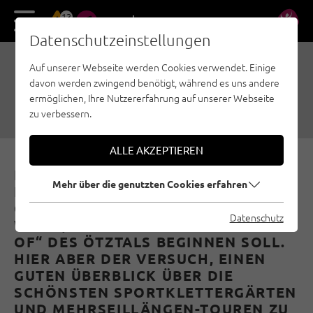
13
DE
EN
Datenschutzeinstellungen
Auf unserer Webseite werden Cookies verwendet. Einige
BEST OF ÖTZTAL
davon werden zwingend benötigt, während es uns andere
ermöglichen, Ihre Nutzererfahrung auf unserer Webseite
07.05.2020
|
Erstellt von
Simon Schöpf
|
Ötztal, Allgemein
zu verbessern.
ALLE AKZEPTIEREN
FESTER, SOLIDER FELS, UNZÄHLIGE
Mehr über die genutzten Cookies erfahren
LÄSSIGE SPOTS UND SO VIELE
GENIALE ROUTEN, DASS MAN KAUM
Datenschutz
WEISS, WO MAN MIT EINEM „BEST-O
F“ DES ÖTZTALS BEGINNEN SOLL. H
IER ABER DER VERSUCH, EINEN G
UTEN ÜBERBLICK ÜBER DIE S
CHÖNSTEN SPORTKLETTERGÄRTEN U
ND MEHRSEILLÄNGEN-TOUREN ZU S