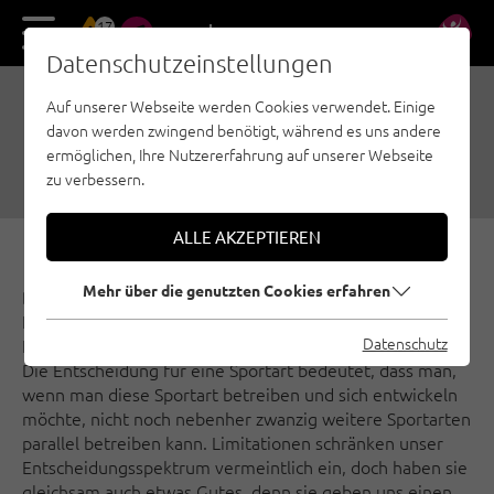
17
DE
EN
Datenschutzeinstellungen
Auf unserer Webseite werden Cookies verwendet. Einige
WAS IST DEIN LIMIT?
davon werden zwingend benötigt, während es uns andere
ermöglichen, Ihre Nutzererfahrung auf unserer Webseite
26.04.2021
|
Erstellt von
Climbers Paradise Tirol
|
Allgemein
zu verbessern.
ALLE AKZEPTIEREN
Mehr über die genutzten Cookies erfahren
Das Leben ist geprägt durch Limitationen. Die
Entscheidung für einen Beruf bringt zum Beispiel die
Datenschutz
Limitation, einen anderen Beruf mit Herzblut auszuüben.
Die Entscheidung für eine Sportart bedeutet, dass man,
wenn man diese Sportart betreiben und sich entwickeln
möchte, nicht noch nebenher zwanzig weitere Sportarten
parallel betreiben kann. Limitationen schränken unser
Entscheidungsspektrum vermeintlich ein, doch haben sie
gleichsam auch etwas Gutes, denn sie geben uns einen